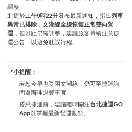
調整
北捷於
上午9時22分
發布最新通知，指出
列車
異常已排除，文湖線全線恢復正常雙向營
運
，但班距仍需調整，建議旅客持續注意捷
運公告，以避免耽誤行程。
📍
小提醒：
若您今早也受困文湖線，仍可至捷運詢
問處辦理退費事宜。
搭乘捷運前，建議隨時關注
台北捷運GO
App
以掌握最新營運動態。