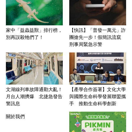
家中「益蟲益獸」排行榜，
【快訊】「普發一萬元」詐
別再誤殺牠們了！
團搶先一步！假簡訊流竄
刑事局緊急示警
文湖線列車故障通勤大亂！
【產學合作簽署】文化大學
月台人潮擠爆 北捷急發告
與國際生命科學發展聯盟攜
警訊息
手 推動生命科學創新
關於我們