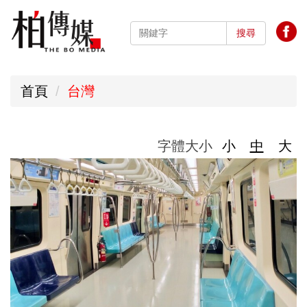
跳
到
搜尋
主
要
首頁
台灣
內
容
區
字體大小
小
中
大