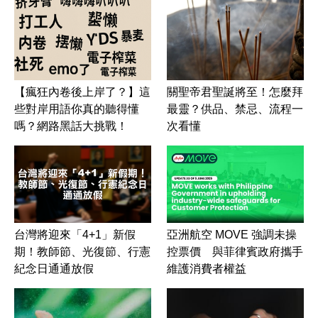
【瘋狂內卷後上岸了？】這
關聖帝君聖誕將至！怎麼拜
些對岸用語你真的聽得懂
最靈？供品、禁忌、流程一
嗎？網路黑話大挑戰！
次看懂
台灣將迎來「4+1」新假
亞洲航空 MOVE 強調未操
期！教師節、光復節、行憲
控票價 與菲律賓政府攜手
紀念日通通放假
維護消費者權益