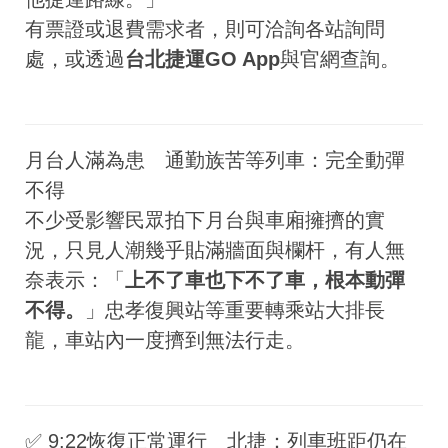
有票證或退費需求者，則可洽詢各站詢問
處，或透過
台北捷運GO App
與官網查詢。
月台人滿為患 通勤族苦等列車：完全動彈
不得
不少受影響民眾拍下月台與車廂擁擠的實
況，只見人潮幾乎貼滿牆面與欄杆，有人無
奈表示：「
上不了車也下不了車，根本動彈
不得。
」忠孝復興站等重要轉乘站大排長
龍，車站內一度擠到無法行走。
✅ 9:22恢復正常運行 北捷：列車班距仍在