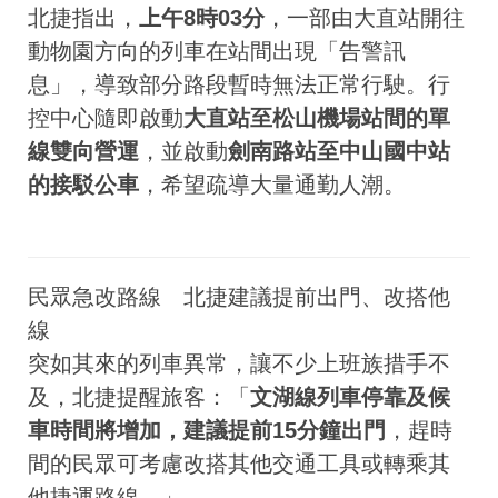
北捷指出，
上午8時03分
，一部由大直站開往
動物園方向的列車在站間出現「告警訊
息」，導致部分路段暫時無法正常行駛。行
控中心隨即啟動
大直站至松山機場站間的單
線雙向營運
，並啟動
劍南路站至中山國中站
的接駁公車
，希望疏導大量通勤人潮。
民眾急改路線 北捷建議提前出門、改搭他
線
突如其來的列車異常，讓不少上班族措手不
及，北捷提醒旅客：「
文湖線列車停靠及候
車時間將增加，建議提前15分鐘出門
，趕時
間的民眾可考慮改搭其他交通工具或轉乘其
他捷運路線。」