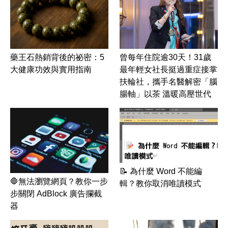
藥王石熱銷背後的祕密：5
曾每年住院逾30天！31歲
大健康功效與實用指南
最年輕女社長挺過重症接掌
扶輪社，攜手名醫解密「腦
腸軸」以茶 溫暖高壓世代
📝 為什麼 Word 不能編
🛑無法瀏覽網頁？教你一步
輯？教你取消唯讀模式
步關閉 AdBlock 廣告攔截
器