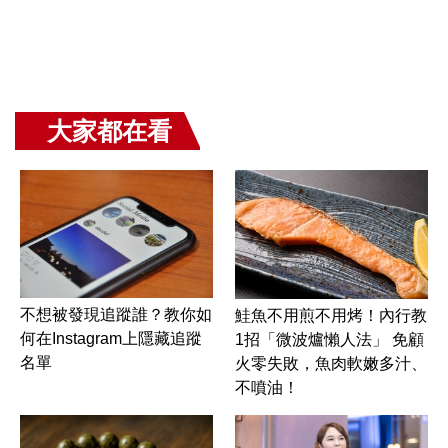
大家都在看
不想被發現追蹤誰？教你如
鮭魚不用煎不用烤！內行教
何在Instagram上隱藏追蹤
1招「微波爐懶人法」 免顧
名單
火零失敗，魚肉軟嫩多汁、
不噴油！