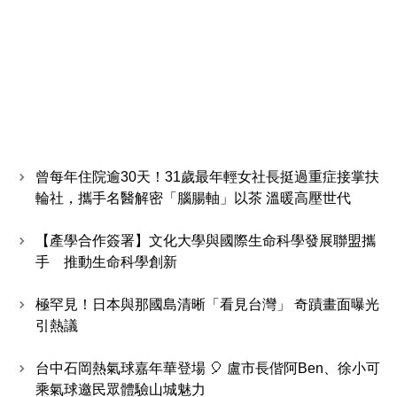
曾每年住院逾30天！31歲最年輕女社長挺過重症接掌扶
輪社，攜手名醫解密「腦腸軸」以茶 溫暖高壓世代
【產學合作簽署】文化大學與國際生命科學發展聯盟攜
手 推動生命科學創新
極罕見！日本與那國島清晰「看見台灣」 奇蹟畫面曝光
引熱議
台中石岡熱氣球嘉年華登場 🎈 盧市長偕阿Ben、徐小可
乘氣球邀民眾體驗山城魅力