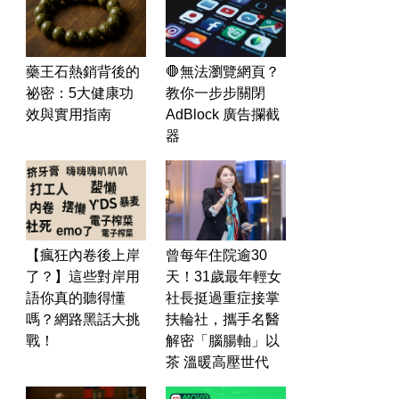
藥王石熱銷背後的
🛑無法瀏覽網頁？
祕密：5大健康功
教你一步步關閉
效與實用指南
AdBlock 廣告攔截
器
【瘋狂內卷後上岸
曾每年住院逾30
了？】這些對岸用
天！31歲最年輕女
語你真的聽得懂
社長挺過重症接掌
嗎？網路黑話大挑
扶輪社，攜手名醫
戰！
解密「腦腸軸」以
茶 溫暖高壓世代