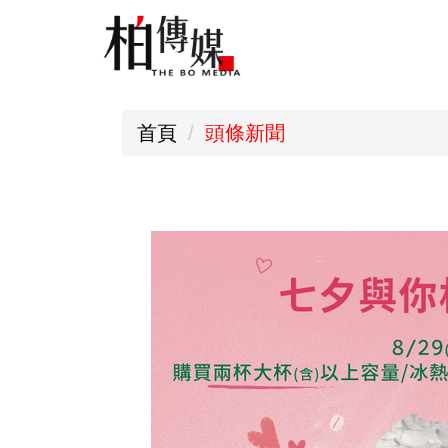
跳
到
主
要
首頁
頭條新聞
內
容
區