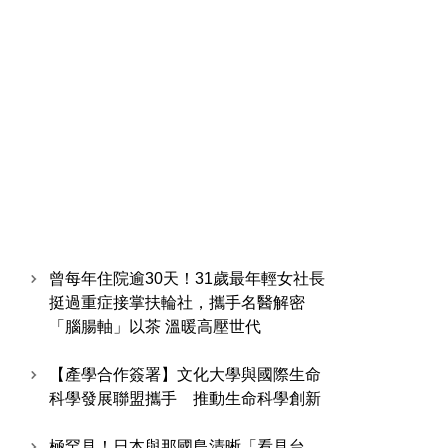
曾每年住院逾30天！31歲最年輕女社長
挺過重症接掌扶輪社，攜手名醫解密
「腦腸軸」以茶 溫暖高壓世代
【產學合作簽署】文化大學與國際生命
科學發展聯盟攜手 推動生命科學創新
極罕見！日本與那國島清晰「看見台