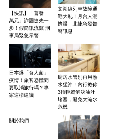
文湖線列車故障通
【快訊】「普發一
勤大亂！月台人潮
萬元」詐團搶先一
擠爆 北捷急發告
步！假簡訊流竄 刑
警訊息
事局緊急示警
日本爆「食人菌」
廚房水管別再用熱
疫情！旅客恐慌問
水猛沖！內行教你
要取消旅行嗎？專
3招輕鬆解決油汙
家這樣建議
堵塞，避免大淹水
危機
關於我們