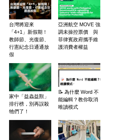
台灣將迎來
亞洲航空 MOVE 強
「4+1」新假期！
調未操控票價 與
教師節、光復節、
菲律賓政府攜手維
行憲紀念日通通放
護消費者權益
假
📝 為什麼 Word 不
家中「益蟲益獸」
能編輯？教你取消
排行榜，別再誤殺
唯讀模式
牠們了！