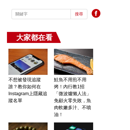
搜尋
大家都在看
不想被發現追蹤
鮭魚不用煎不用
誰？教你如何在
烤！內行教1招
Instagram上隱藏追
「微波爐懶人法」
蹤名單
免顧火零失敗，魚
肉軟嫩多汁、不噴
油！