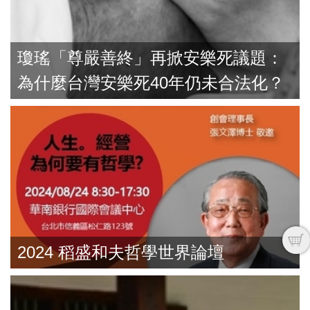
瓊瑤「尊嚴善終」再掀安樂死議題：
為什麼台灣安樂死40年仍未合法化？
2024 稻盛和夫哲學世界論壇