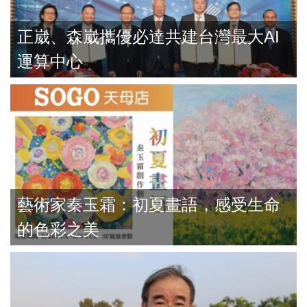
正崴、森崴攜優必達共建台灣最大AI
運算中心
藝術家秦玉霜：初夏畫語，感受生命
的色彩之美