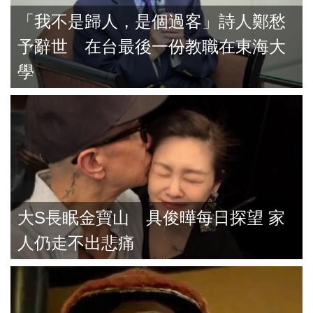
「我不是歸人，是個過客」詩人鄭愁
予辭世 在台最後一份教職在東海大
學
大S長眠金寶山 具俊曄每日探望 家
人仍走不出悲痛