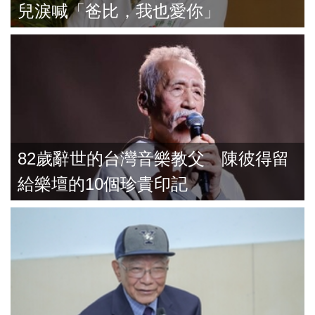
兒淚喊「爸比，我也愛你」
82歲辭世的台灣音樂教父 陳彼得留
給樂壇的10個珍貴印記