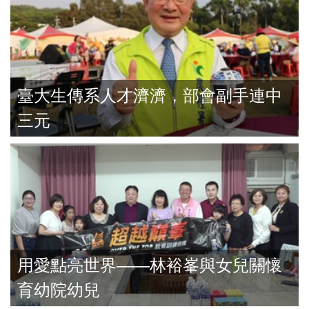
臺大生傳系人才濟濟，部會副手連中
三元
用愛點亮世界——林裕峯與女兒關懷
育幼院幼兒