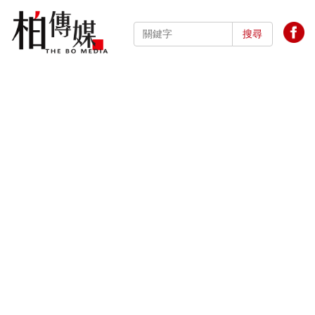
跳
到
搜尋
主
要
內
容
區