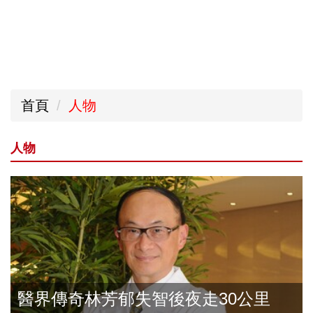
首頁
人物
人物
醫界傳奇林芳郁失智後夜走30公里