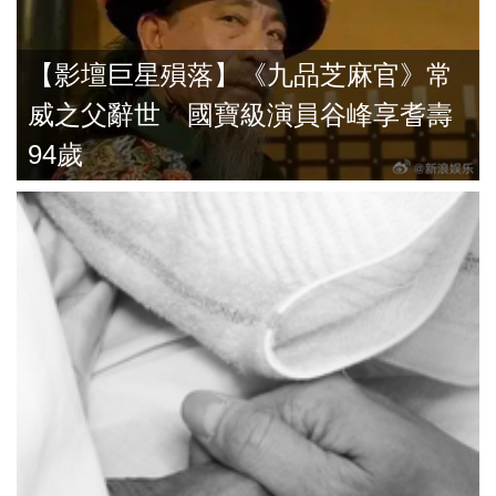
【影壇巨星殞落】《九品芝麻官》常
威之父辭世 國寶級演員谷峰享耆壽
94歲