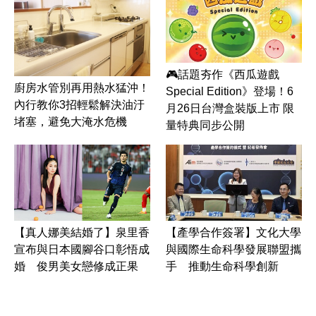
🎮話題夯作《西瓜遊戲
廚房水管別再用熱水猛沖！
Special Edition》登場！6
內行教你3招輕鬆解決油汙
月26日台灣盒裝版上市 限
堵塞，避免大淹水危機
量特典同步公開
【真人娜美結婚了】泉里香
【產學合作簽署】文化大學
宣布與日本國腳谷口彰悟成
與國際生命科學發展聯盟攜
婚 俊男美女戀修成正果
手 推動生命科學創新