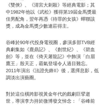
《雙俠》、《清宮大刺殺》等經典電影；其
中1982年他以《武松》獲得第19屆金馬獎最
佳男配角，翌年再憑《待罪的女孩》蟬聯該
獎，成為金馬獎少數連莊得主。
谷峰於90年代投身電視圈，參演多部TVB經
典劇集如《鹿鼎記》、《創世紀》、《碧血
劍》等，並在《倚天屠龍記》中飾演「白眉
鷹王」殷天正，霸氣登場令人過目難忘。
2011年演出《法證先鋒II》後，選擇息影，低
調淡出演藝圈。
對於這位橫跨影視黃金年代的戲劇巨擘逝
世，導演李力持於微博發文悼念：「谷峰前