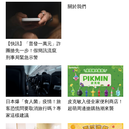
關於我們
【快訊】「普發一萬元」詐
團搶先一步！假簡訊流竄
刑事局緊急示警
皮克敏入侵全家便利商店！
日本爆「食人菌」疫情！旅
超萌周邊搶購熱潮來襲
客恐慌問要取消旅行嗎？專
家這樣建議