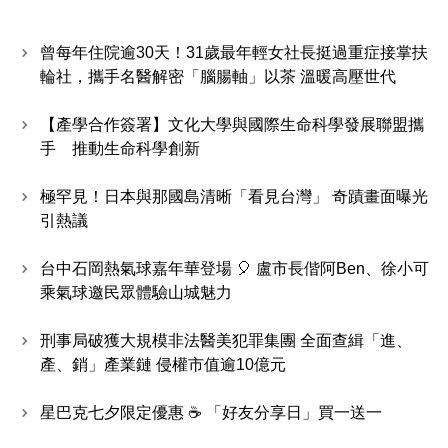
曾每年住院逾30天！31歲最年輕女社長挺過重症接掌扶
輪社，攜手名醫解密「腦腸軸」以茶 溫暖高壓世代
【產學合作簽署】文化大學與國際生命科學發展聯盟攜
手 推動生命科學創新
極罕見！日本與那國島清晰「看見台灣」 奇蹟畫面曝光
引熱議
台中石岡熱氣球嘉年華登場 🎈 盧市長偕阿Ben、徐小可
乘氣球邀民眾體驗山城魅力
刑事局破獲大規模非法醫美犯罪集團 全面查緝「進、
產、銷」產業鏈 侵權市值逾10億元
星巴克七夕限定優惠 ☕ 「好友分享日」買一送一