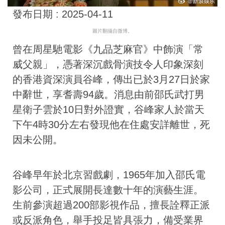
發布日期 :
2025-04-11
圖片翻攝自微博。
曾在周星馳電影《九品芝麻官》中飾演「常
威父親」，憑著深沉戲骨演技令人印象深刻
的香港資深演員谷峰，傳出已於3月27日於家
中辭世，享耆壽94歲。消息由前邵氏武打男
星衛子雲於10日對外證實，谷峰家人於當天
下午4時30分左右發現他在住處安詳離世，死
因未公開。
谷峰早年於北京習戲劇，1965年加入邵氏電
影公司，正式展開長達數十年的演藝生涯。
生前參演超過200部影視作品，擅長詮釋正派
或反派角色，舉手投足皆具張力，備受業界