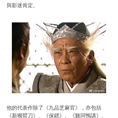
與影迷肯定。
他的代表作除了《九品芝麻官》，亦包括
《新獨臂刀》、《保鏢》、《雞同鴨講》、