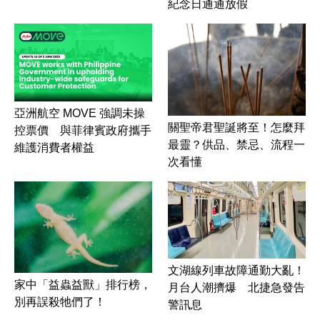
紀念日通通放假
亞洲航空 MOVE 強調未操
關聖帝君聖誕將至！怎麼拜
控票價 與菲律賓政府攜手
最靈？供品、禁忌、流程一
維護消費者權益
次看懂
文湖線列車故障通勤大亂！
家中「益蟲益獸」排行榜，
月台人潮擠爆 北捷急發告
別再誤殺牠們了！
警訊息