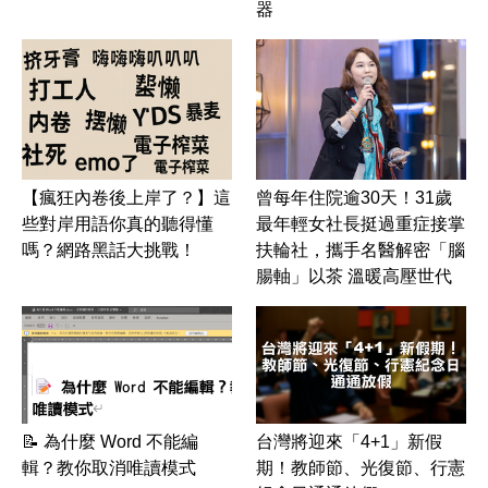
器
【瘋狂內卷後上岸了？】這
曾每年住院逾30天！31歲
些對岸用語你真的聽得懂
最年輕女社長挺過重症接掌
嗎？網路黑話大挑戰！
扶輪社，攜手名醫解密「腦
腸軸」以茶 溫暖高壓世代
📝 為什麼 Word 不能編
台灣將迎來「4+1」新假
輯？教你取消唯讀模式
期！教師節、光復節、行憲