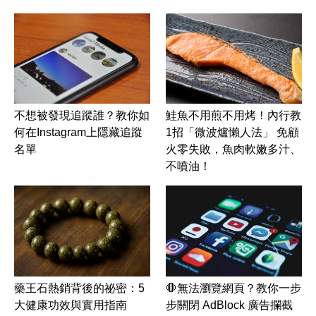
不想被發現追蹤誰？教你如
鮭魚不用煎不用烤！內行教
何在Instagram上隱藏追蹤
1招「微波爐懶人法」 免顧
名單
火零失敗，魚肉軟嫩多汁、
不噴油！
藥王石熱銷背後的祕密：5
🛑無法瀏覽網頁？教你一步
大健康功效與實用指南
步關閉 AdBlock 廣告攔截