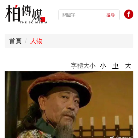
跳
到
搜尋
主
要
首頁
人物
內
容
區
字體大小
小
中
大