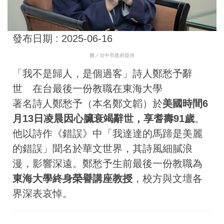
發布日期 :
2025-06-16
圖／台中市政府提供
「我不是歸人，是個過客」詩人鄭愁予辭
世 在台最後一份教職在東海大學
著名詩人鄭愁予（本名鄭文韜）於
美國時間6
月13日凌晨因心臟衰竭辭世，享耆壽91歲
。
他以詩作《錯誤》中「我達達的馬蹄是美麗
的錯誤」聞名於華文世界，其詩風細膩浪
漫，影響深遠。鄭愁予生前最後一份教職為
東海大學終身榮譽講座教授
，校方與文壇各
界深表哀悼。