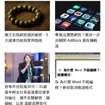
藥王石熱銷背後的祕密：5
🛑無法瀏覽網頁？教你一步
大健康功效與實用指南
步關閉 AdBlock 廣告攔截
器
📝 為什麼 Word 不能編
曾每年住院逾30天！31歲
輯？教你取消唯讀模式
最年輕女社長挺過重症接掌
扶輪社，攜手名醫解密「腦
腸軸」以茶 溫暖高壓世代