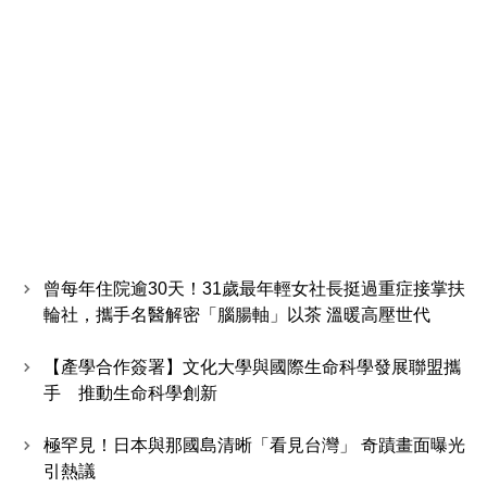
曾每年住院逾30天！31歲最年輕女社長挺過重症接掌扶
輪社，攜手名醫解密「腦腸軸」以茶 溫暖高壓世代
【產學合作簽署】文化大學與國際生命科學發展聯盟攜
手 推動生命科學創新
極罕見！日本與那國島清晰「看見台灣」 奇蹟畫面曝光
引熱議