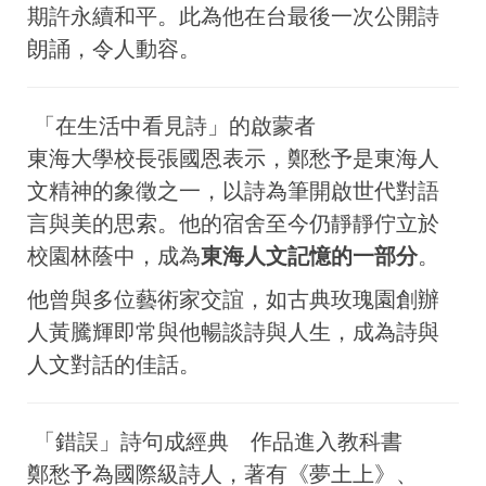
期許永續和平。此為他在台最後一次公開詩
朗誦，令人動容。
「在生活中看見詩」的啟蒙者
東海大學校長張國恩表示，鄭愁予是東海人
文精神的象徵之一，以詩為筆開啟世代對語
言與美的思索。他的宿舍至今仍靜靜佇立於
校園林蔭中，成為
東海人文記憶的一部分
。
他曾與多位藝術家交誼，如古典玫瑰園創辦
人黃騰輝即常與他暢談詩與人生，成為詩與
人文對話的佳話。
「錯誤」詩句成經典 作品進入教科書
鄭愁予為國際級詩人，著有《夢土上》、