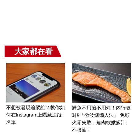
大家都在看
不想被發現追蹤誰？教你如
鮭魚不用煎不用烤！內行教
何在Instagram上隱藏追蹤
1招「微波爐懶人法」 免顧
名單
火零失敗，魚肉軟嫩多汁、
不噴油！