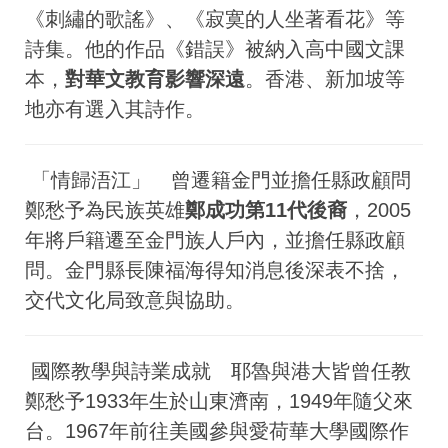
《刺繡的歌謠》、《寂寞的人坐著看花》等
詩集。他的作品《錯誤》被納入高中國文課
本，
對華文教育影響深遠
。香港、新加坡等
地亦有選入其詩作。
「情歸浯江」 曾遷籍金門並擔任縣政顧問
鄭愁予為民族英雄
鄭成功第11代後裔
，2005
年將戶籍遷至金門族人戶內，並擔任縣政顧
問。金門縣長陳福海得知消息後深表不捨，
交代文化局致意與協助。
國際教學與詩業成就 耶魯與港大皆曾任教
鄭愁予1933年生於山東濟南，1949年隨父來
台。1967年前往美國參與愛荷華大學國際作