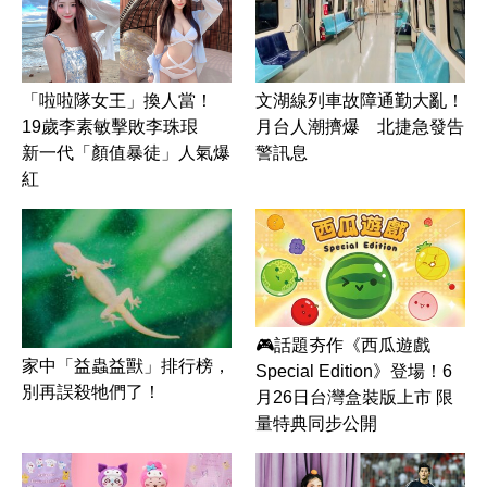
文湖線列車故障通勤大亂！
「啦啦隊女王」換人當！
月台人潮擠爆 北捷急發告
19歲李素敏擊敗李珠珢
警訊息
新一代「顏值暴徒」人氣爆
紅
🎮話題夯作《西瓜遊戲
家中「益蟲益獸」排行榜，
Special Edition》登場！6
別再誤殺牠們了！
月26日台灣盒裝版上市 限
量特典同步公開