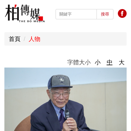
跳
到
搜尋
主
要
首頁
人物
內
容
區
字體大小
小
中
大