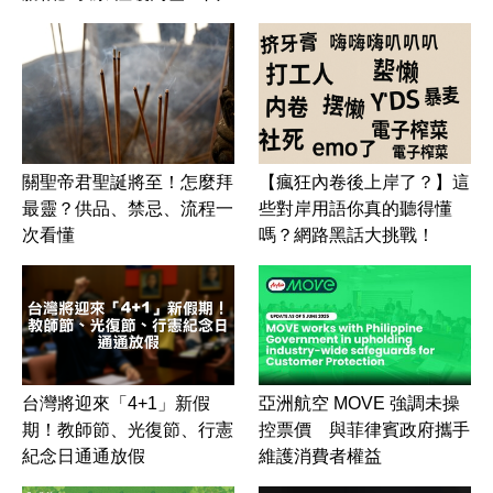
關聖帝君聖誕將至！怎麼拜
【瘋狂內卷後上岸了？】這
最靈？供品、禁忌、流程一
些對岸用語你真的聽得懂
次看懂
嗎？網路黑話大挑戰！
台灣將迎來「4+1」新假
亞洲航空 MOVE 強調未操
期！教師節、光復節、行憲
控票價 與菲律賓政府攜手
紀念日通通放假
維護消費者權益