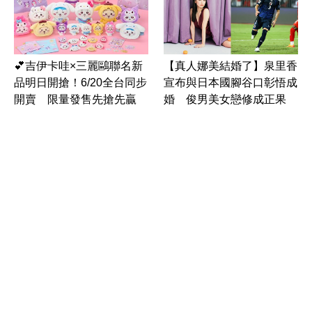
💕吉伊卡哇×三麗鷗聯名新
【真人娜美結婚了】泉里香
品明日開搶！6/20全台同步
宣布與日本國腳谷口彰悟成
開賣 限量發售先搶先贏
婚 俊男美女戀修成正果