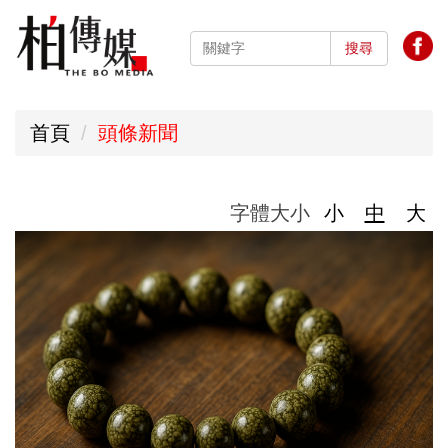
跳
到
搜尋
主
要
首頁
頭條新聞
內
容
區
字體大小
小
中
大