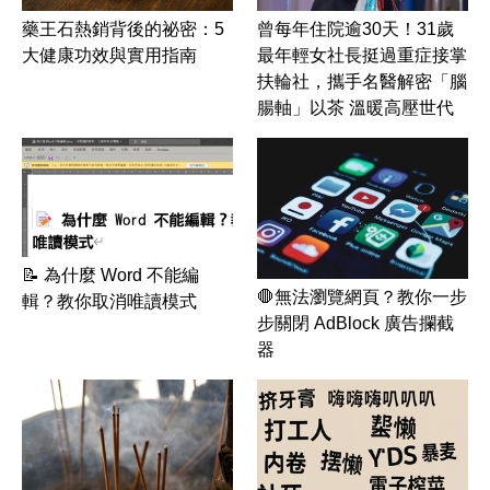
藥王石熱銷背後的祕密：5
曾每年住院逾30天！31歲
大健康功效與實用指南
最年輕女社長挺過重症接掌
扶輪社，攜手名醫解密「腦
腸軸」以茶 溫暖高壓世代
📝 為什麼 Word 不能編
🛑無法瀏覽網頁？教你一步
輯？教你取消唯讀模式
步關閉 AdBlock 廣告攔截
器