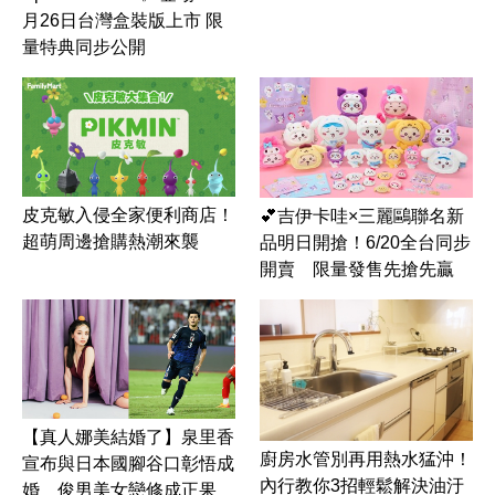
月26日台灣盒裝版上市 限
量特典同步公開
皮克敏入侵全家便利商店！
💕吉伊卡哇×三麗鷗聯名新
超萌周邊搶購熱潮來襲
品明日開搶！6/20全台同步
開賣 限量發售先搶先贏
【真人娜美結婚了】泉里香
廚房水管別再用熱水猛沖！
宣布與日本國腳谷口彰悟成
內行教你3招輕鬆解決油汙
婚 俊男美女戀修成正果