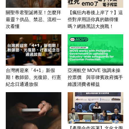
關聖帝君聖誕將至！怎麼拜
【瘋狂內卷後上岸了？】這
最靈？供品、禁忌、流程一
些對岸用語你真的聽得懂
次看懂
嗎？網路黑話大挑戰！
台灣將迎來「4+1」新假
亞洲航空 MOVE 強調未操
期！教師節、光復節、行憲
控票價 與菲律賓政府攜手
紀念日通通放假
維護消費者權益
【產學合作簽署】文化大學