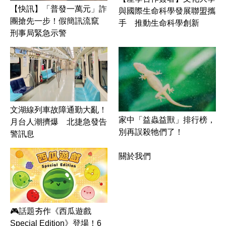
【快訊】「普發一萬元」詐
與國際生命科學發展聯盟攜
團搶先一步！假簡訊流竄
手 推動生命科學創新
刑事局緊急示警
文湖線列車故障通勤大亂！
家中「益蟲益獸」排行榜，
月台人潮擠爆 北捷急發告
別再誤殺牠們了！
警訊息
關於我們
🎮話題夯作《西瓜遊戲
Special Edition》登場！6