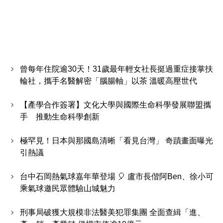
曾每年住院逾30天！31歲最年輕女社長挺過重症接掌扶
輪社，攜手名醫解密「腦腸軸」以茶 溫暖高壓世代
【產學合作簽署】文化大學與國際生命科學發展聯盟攜
手 推動生命科學創新
極罕見！日本與那國島清晰「看見台灣」 奇蹟畫面曝光
引熱議
台中石岡熱氣球嘉年華登場 🎈 盧市長偕阿Ben、徐小可
乘氣球邀民眾體驗山城魅力
刑事局破獲大規模非法醫美犯罪集團 全面查緝「進、