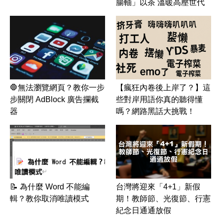
腸軸」以茶 溫暖高壓世代
🛑無法瀏覽網頁？教你一步
【瘋狂內卷後上岸了？】這
步關閉 AdBlock 廣告攔截
些對岸用語你真的聽得懂
器
嗎？網路黑話大挑戰！
📝 為什麼 Word 不能編
台灣將迎來「4+1」新假
輯？教你取消唯讀模式
期！教師節、光復節、行憲
紀念日通通放假