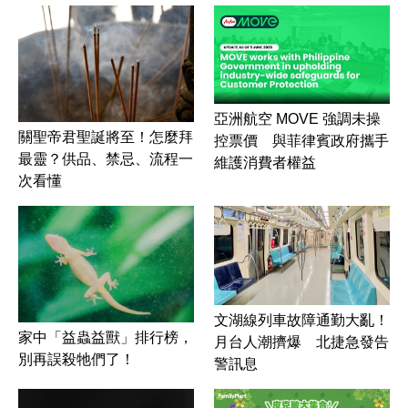
亞洲航空 MOVE 強調未操
關聖帝君聖誕將至！怎麼拜
控票價 與菲律賓政府攜手
最靈？供品、禁忌、流程一
維護消費者權益
次看懂
文湖線列車故障通勤大亂！
家中「益蟲益獸」排行榜，
月台人潮擠爆 北捷急發告
別再誤殺牠們了！
警訊息