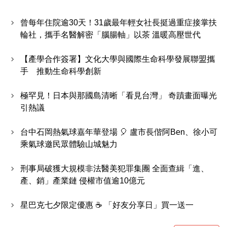
曾每年住院逾30天！31歲最年輕女社長挺過重症接掌扶
輪社，攜手名醫解密「腦腸軸」以茶 溫暖高壓世代
【產學合作簽署】文化大學與國際生命科學發展聯盟攜
手 推動生命科學創新
極罕見！日本與那國島清晰「看見台灣」 奇蹟畫面曝光
引熱議
台中石岡熱氣球嘉年華登場 🎈 盧市長偕阿Ben、徐小可
乘氣球邀民眾體驗山城魅力
刑事局破獲大規模非法醫美犯罪集團 全面查緝「進、
產、銷」產業鏈 侵權市值逾10億元
星巴克七夕限定優惠 ☕ 「好友分享日」買一送一