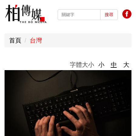
跳
到
搜尋
主
要
首頁
台灣
內
容
區
字體大小
小
中
大