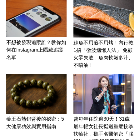
不想被發現追蹤誰？教你如
鮭魚不用煎不用烤！內行教
何在Instagram上隱藏追蹤
1招「微波爐懶人法」 免顧
名單
火零失敗，魚肉軟嫩多汁、
不噴油！
藥王石熱銷背後的祕密：5
曾每年住院逾30天！31歲
大健康功效與實用指南
最年輕女社長挺過重症接掌
扶輪社，攜手名醫解密「腦