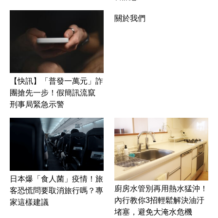
關於我們
【快訊】「普發一萬元」詐
團搶先一步！假簡訊流竄
刑事局緊急示警
日本爆「食人菌」疫情！旅
廚房水管別再用熱水猛沖！
客恐慌問要取消旅行嗎？專
內行教你3招輕鬆解決油汙
家這樣建議
堵塞，避免大淹水危機