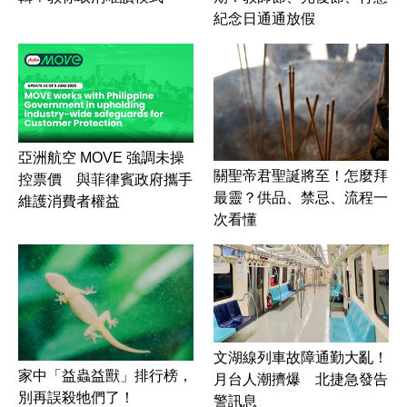
紀念日通通放假
亞洲航空 MOVE 強調未操
關聖帝君聖誕將至！怎麼拜
控票價 與菲律賓政府攜手
最靈？供品、禁忌、流程一
維護消費者權益
次看懂
文湖線列車故障通勤大亂！
家中「益蟲益獸」排行榜，
月台人潮擠爆 北捷急發告
別再誤殺牠們了！
警訊息