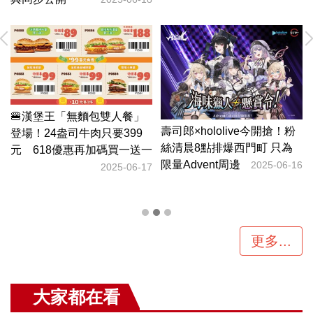
新
🍔漢堡王「無麵包雙人餐」
步
壽司郎×hololive今開搶！粉
登場！24盎司牛肉只要399
絲清晨8點排爆西門町 只為
元 618優惠再加碼買一送一
19
限量Advent周邊
2025-06-16
2025-06-17
更多...
大家都在看