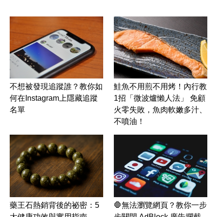
不想被發現追蹤誰？教你如
鮭魚不用煎不用烤！內行教
何在Instagram上隱藏追蹤
1招「微波爐懶人法」 免顧
名單
火零失敗，魚肉軟嫩多汁、
不噴油！
藥王石熱銷背後的祕密：5
🛑無法瀏覽網頁？教你一步
大健康功效與實用指南
步關閉 AdBlock 廣告攔截