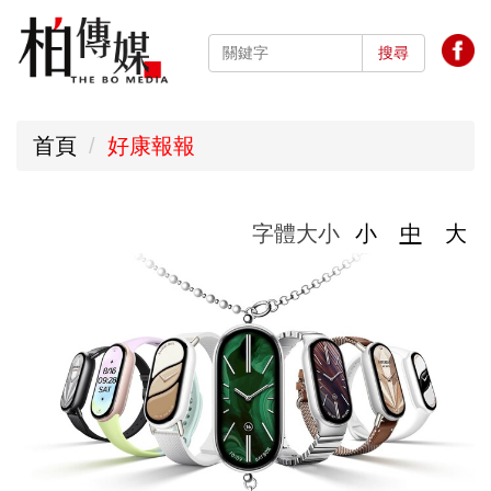
跳
到
搜尋
主
要
首頁
好康報報
內
容
區
字體大小
小
中
大