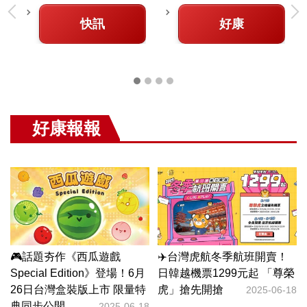
快訊
好康
好康報報
小
🎮話題夯作《西瓜遊戲
✈️台灣虎航冬季航班開賣！

Special Edition》登場！6月
日韓越機票1299元起 「尊榮
27
26日台灣盒裝版上市 限量特
虎」搶先開搶
只
2025-06-18
典同步公開
2025-06-18