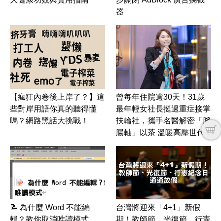
器
【瘋狂內卷後上岸了？】這
曾每年住院逾30天！31歲
些對岸用語你真的聽得懂
最年輕女社長挺過重症接掌
嗎？網路黑話大挑戰！
扶輪社，攜手名醫解密「腦
腸軸」以茶 溫暖高壓世代
📝 為什麼 Word 不能編
台灣將迎來「4+1」新假
輯？教你取消唯讀模式
期！教師節、光復節、行憲