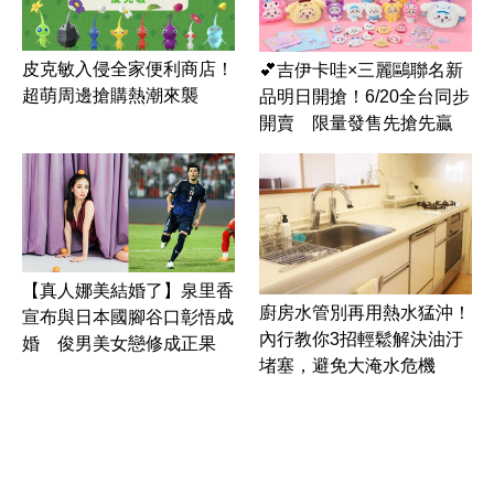
皮克敏入侵全家便利商店！
💕吉伊卡哇×三麗鷗聯名新
超萌周邊搶購熱潮來襲
品明日開搶！6/20全台同步
開賣 限量發售先搶先贏
【真人娜美結婚了】泉里香
廚房水管別再用熱水猛沖！
宣布與日本國腳谷口彰悟成
內行教你3招輕鬆解決油汙
婚 俊男美女戀修成正果
堵塞，避免大淹水危機