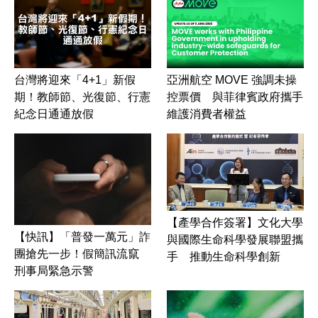
台灣將迎來「4+1」新假
亞洲航空 MOVE 強調未操
期！教師節、光復節、行憲
控票價 與菲律賓政府攜手
紀念日通通放假
維護消費者權益
【產學合作簽署】文化大學
【快訊】「普發一萬元」詐
與國際生命科學發展聯盟攜
團搶先一步！假簡訊流竄
手 推動生命科學創新
刑事局緊急示警