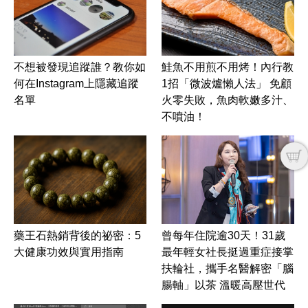
不想被發現追蹤誰？教你如
鮭魚不用煎不用烤！內行教
何在Instagram上隱藏追蹤
1招「微波爐懶人法」 免顧
名單
火零失敗，魚肉軟嫩多汁、
不噴油！
藥王石熱銷背後的祕密：5
曾每年住院逾30天！31歲
大健康功效與實用指南
最年輕女社長挺過重症接掌
扶輪社，攜手名醫解密「腦
腸軸」以茶 溫暖高壓世代