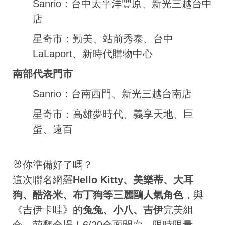
Sanrio：台中太平洋豐原、新光三越台中
店
星奇市：勤美、站前秀泰、台中
LaLaport、新時代購物中心
南部代表門市
Sanrio：台南西門、新光三越台南店
星奇市：高雄夢時代、義享天地、巨
蛋、遠百
🐰你準備好了嗎？
這次聯名網羅
Hello Kitty、美樂蒂、大耳
狗、酷洛米、布丁狗等三麗鷗人氣角色
，與
《吉伊卡哇》的
兔兔、小八、吉伊
完美組
合，萌翻全場！6/20全面開賣，限時限量、