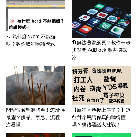
📝 為什麼 Word 不能編
🛑無法瀏覽網頁？教你一步
輯？教你取消唯讀模式
步關閉 AdBlock 廣告攔截
器
關聖帝君聖誕將至！怎麼拜
【瘋狂內卷後上岸了？】這
最靈？供品、禁忌、流程一
些對岸用語你真的聽得懂
次看懂
嗎？網路黑話大挑戰！