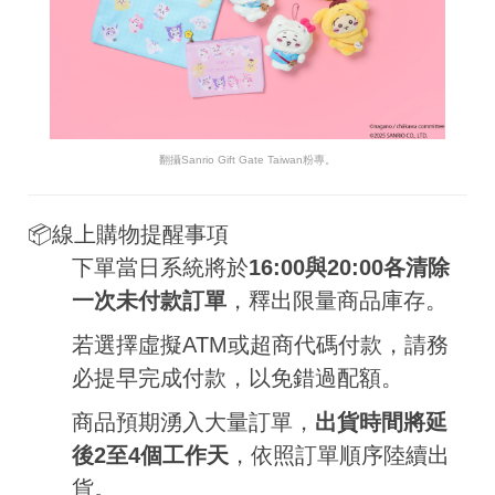
翻攝
Sanrio Gift Gate Taiwan
粉專。
📦線上購物提醒事項
下單當日系統將於
16:00與20:00各清除
一次未付款訂單
，釋出限量商品庫存。
若選擇虛擬ATM或超商代碼付款，請務
必提早完成付款，以免錯過配額。
商品預期湧入大量訂單，
出貨時間將延
後2至4個工作天
，依照訂單順序陸續出
貨。