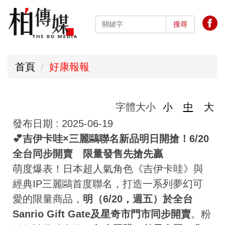
跳
到
搜尋
主
要
首頁
好康報報
內
容
區
字體大小
小
中
大
發布日期 :
2025-06-19
💕吉伊卡哇×三麗鷗聯名新品明日開搶！6/20
全台同步開賣 限量發售先搶先贏
萌度爆表！日本超人氣角色《吉伊卡哇》與
經典IP三麗鷗首度聯名，打造一系列夢幻可
愛的限量商品，
明（6/20，週五）於全台
Sanrio Gift Gate及星奇市門市同步開賣
。粉