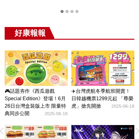
好康報報
！
🧋週三限定好康！CoCo「手
榮
作仙草凍乳」買一送一 單杯
只要35元
-18
2025-06-11