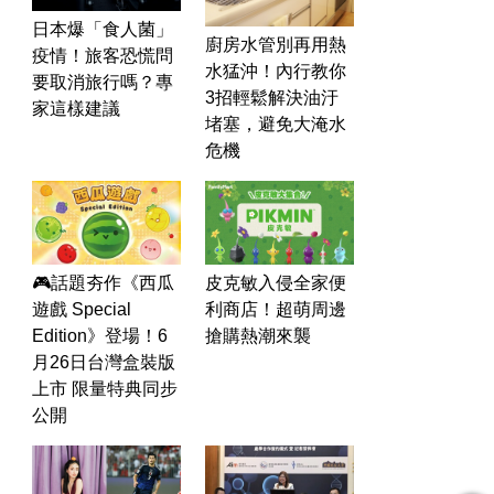
日本爆「食人菌」
廚房水管別再用熱
疫情！旅客恐慌問
水猛沖！內行教你
要取消旅行嗎？專
3招輕鬆解決油汙
家這樣建議
堵塞，避免大淹水
危機
皮克敏入侵全家便
🎮話題夯作《西瓜
利商店！超萌周邊
遊戲 Special
搶購熱潮來襲
Edition》登場！6
月26日台灣盒裝版
上市 限量特典同步
公開