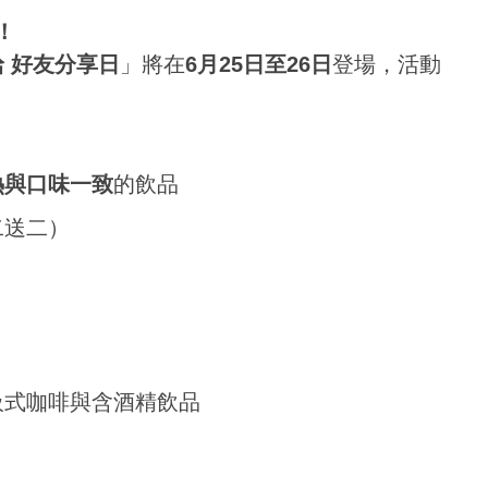
！
 好友分享日
」將在
6月25日至26日
登場，活動
熱與口味一致
的飲品
二送二）
吸式咖啡與含酒精飲品