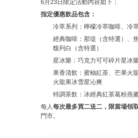
6月23日限定活動內容如下：
指定優惠飲品包含：
冷萃系列：檸檬冷萃咖啡、冷
經典咖啡：那堤（含特選）、
馥列白（含特選）
星冰樂：巧克力可可碎片星冰
果香清飲：蜜柚紅茶、芒果火
火龍果冰雪星沁爽
特調茶飲：冰經典紅茶葛粉燕
每人
每次最多買二送二，限當場領
門市。