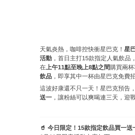
天氣炎熱，咖啡控快衝星巴克！
星
活動
，首日主打15款指定人氣飲品
在
上午11點至晚上8點之間
購買兩杯
飲品
，即享其中一杯由星巴克免費
這波好康還不只一天！星巴克預告
送一
，讓粉絲可以爽喝連三天，迎
🥤 今日限定！15款指定飲品買一送