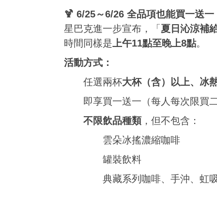
🍹 6/25～6/26 全品項也能買一送一
星巴克進一步宣布，「
夏日沁涼補給
時間同樣是
上午11點至晚上8點
。
活動方式：
任選兩杯
大杯（含）以上、冰
即享買一送一（每人每次限買
不限飲品種類
，但不包含：
雲朵冰搖濃縮咖啡
罐裝飲料
典藏系列咖啡、手沖、虹