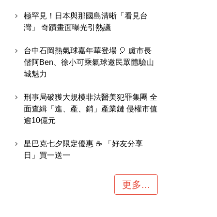
極罕見！日本與那國島清晰「看見台
灣」 奇蹟畫面曝光引熱議
台中石岡熱氣球嘉年華登場 🎈 盧市長
偕阿Ben、徐小可乘氣球邀民眾體驗山
城魅力
刑事局破獲大規模非法醫美犯罪集團 全
面查緝「進、產、銷」產業鏈 侵權市值
逾10億元
星巴克七夕限定優惠 ☕ 「好友分享
日」買一送一
更多...