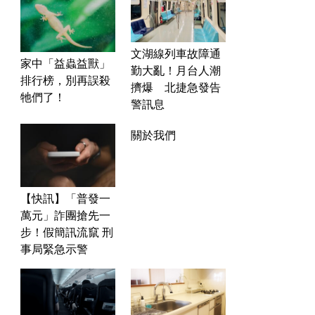
文湖線列車故障通
家中「益蟲益獸」
勤大亂！月台人潮
排行榜，別再誤殺
擠爆 北捷急發告
牠們了！
警訊息
關於我們
【快訊】「普發一
萬元」詐團搶先一
步！假簡訊流竄 刑
事局緊急示警