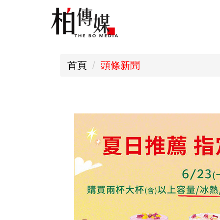
跳
到
主
要
首頁
頭條新聞
內
容
區