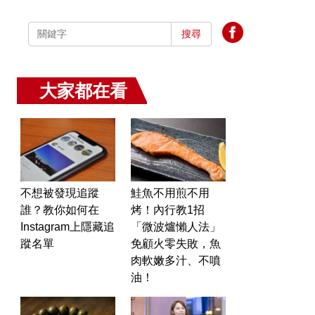
搜尋
大家都在看
不想被發現追蹤
鮭魚不用煎不用
誰？教你如何在
烤！內行教1招
Instagram上隱藏追
「微波爐懶人法」
蹤名單
免顧火零失敗，魚
肉軟嫩多汁、不噴
油！