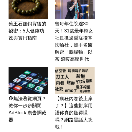
藥王石熱銷背後的
曾每年住院逾30
祕密：5大健康功
天！31歲最年輕女
效與實用指南
社長挺過重症接掌
扶輪社，攜手名醫
解密「腦腸軸」以
茶 溫暖高壓世代
🛑無法瀏覽網頁？
【瘋狂內卷後上岸
教你一步步關閉
了？】這些對岸用
AdBlock 廣告攔截
語你真的聽得懂
器
嗎？網路黑話大挑
戰！