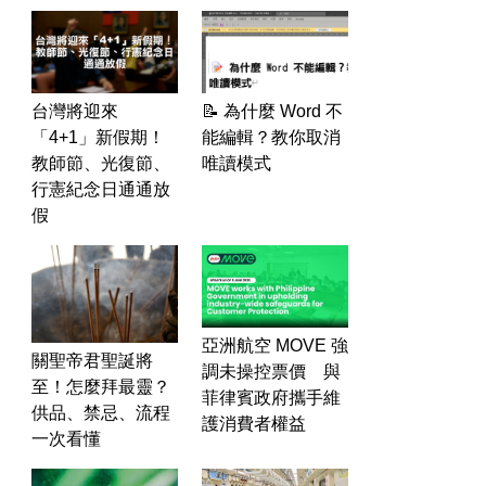
台灣將迎來
📝 為什麼 Word 不
「4+1」新假期！
能編輯？教你取消
教師節、光復節、
唯讀模式
行憲紀念日通通放
假
亞洲航空 MOVE 強
關聖帝君聖誕將
調未操控票價 與
至！怎麼拜最靈？
菲律賓政府攜手維
供品、禁忌、流程
護消費者權益
一次看懂