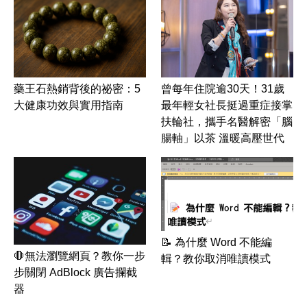
藥王石熱銷背後的祕密：5
曾每年住院逾30天！31歲
大健康功效與實用指南
最年輕女社長挺過重症接掌
扶輪社，攜手名醫解密「腦
腸軸」以茶 溫暖高壓世代
📝 為什麼 Word 不能編
🛑無法瀏覽網頁？教你一步
輯？教你取消唯讀模式
步關閉 AdBlock 廣告攔截
器