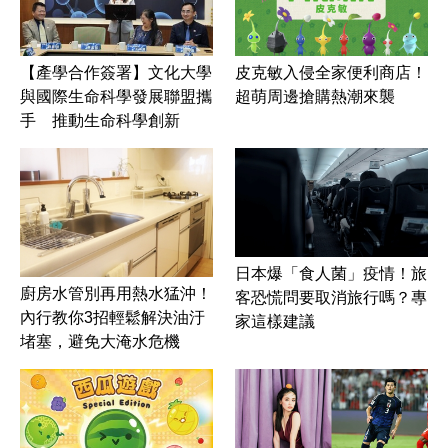
皮克敏入侵全家便利商店！
【產學合作簽署】文化大學
超萌周邊搶購熱潮來襲
與國際生命科學發展聯盟攜
手 推動生命科學創新
日本爆「食人菌」疫情！旅
廚房水管別再用熱水猛沖！
客恐慌問要取消旅行嗎？專
內行教你3招輕鬆解決油汙
家這樣建議
堵塞，避免大淹水危機