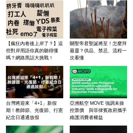
【瘋狂內卷後上岸了？】這
關聖帝君聖誕將至！怎麼拜
些對岸用語你真的聽得懂
最靈？供品、禁忌、流程一
嗎？網路黑話大挑戰！
次看懂
台灣將迎來「4+1」新假
亞洲航空 MOVE 強調未操
期！教師節、光復節、行憲
控票價 與菲律賓政府攜手
紀念日通通放假
維護消費者權益