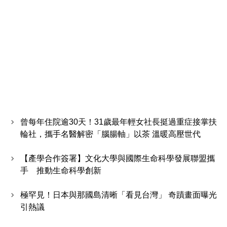
曾每年住院逾30天！31歲最年輕女社長挺過重症接掌扶
輪社，攜手名醫解密「腦腸軸」以茶 溫暖高壓世代
【產學合作簽署】文化大學與國際生命科學發展聯盟攜
手 推動生命科學創新
極罕見！日本與那國島清晰「看見台灣」 奇蹟畫面曝光
引熱議