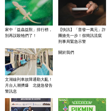
家中「益蟲益獸」排行榜，
【快訊】「普發一萬元」詐
別再誤殺牠們了！
團搶先一步！假簡訊流竄
刑事局緊急示警
關於我們
文湖線列車故障通勤大亂！
月台人潮擠爆 北捷急發告
警訊息