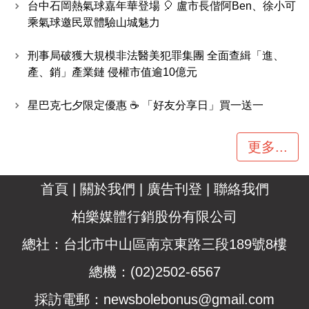
台中石岡熱氣球嘉年華登場 🎈 盧市長偕阿Ben、徐小可
乘氣球邀民眾體驗山城魅力
刑事局破獲大規模非法醫美犯罪集團 全面查緝「進、
產、銷」產業鏈 侵權市值逾10億元
星巴克七夕限定優惠 ☕ 「好友分享日」買一送一
更多...
首頁
|
關於我們
|
廣告刊登
|
聯絡我們
柏樂媒體行銷股份有限公司
總社：台北市中山區南京東路三段189號8樓
總機：(02)2502-6567
採訪電郵：
newsbolebonus@gmail.com