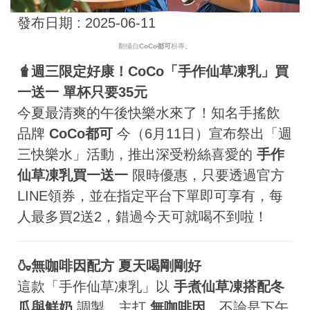
發布日期 :
2025-06-11
翻攝自
CoCo都可
粉專。
🧋週三限定好康！CoCo「手作仙草凍乳」買
一送一 單杯只要35元
今夏最清爽的午後快樂水來了！知名手搖飲
品牌
CoCo都可
今（6月11日）宣布祭出「週
三快樂水」活動，推出深受粉絲喜愛的
手作
仙草凍乳買一送一
限時優惠，只要透過官方
LINE領券，並在指定平台下單即可享有，每
人最多買2送2，錯過今天可就喝不到啦！
🍶無咖啡因配方 夏天喝剛剛好
這款「手作仙草凍乳」以
手煮仙草凍搭配冬
瓜與鮮奶
調製，主打
無咖啡因
，不論是下午