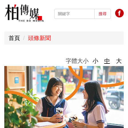
跳
到
搜尋
主
要
首頁
頭條新聞
內
容
區
字體大小
小
中
大