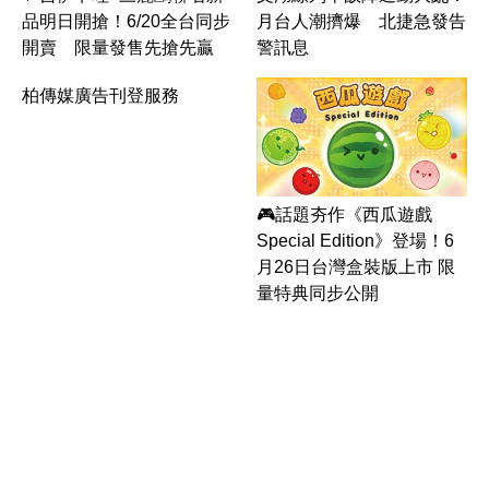
月台人潮擠爆 北捷急發告
品明日開搶！6/20全台同步
警訊息
開賣 限量發售先搶先贏
柏傳媒廣告刊登服務
🎮話題夯作《西瓜遊戲
Special Edition》登場！6
月26日台灣盒裝版上市 限
量特典同步公開