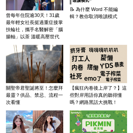
📝 為什麼 Word 不能編
曾每年住院逾30天！31歲
輯？教你取消唯讀模式
最年輕女社長挺過重症接掌
扶輪社，攜手名醫解密「腦
腸軸」以茶 溫暖高壓世代
關聖帝君聖誕將至！怎麼拜
【瘋狂內卷後上岸了？】這
最靈？供品、禁忌、流程一
些對岸用語你真的聽得懂
次看懂
嗎？網路黑話大挑戰！