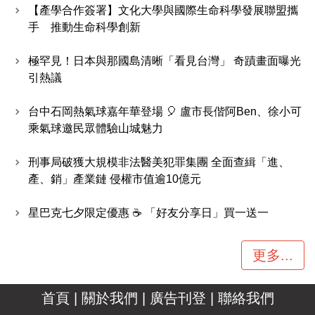
【產學合作簽署】文化大學與國際生命科學發展聯盟攜
手 推動生命科學創新
極罕見！日本與那國島清晰「看見台灣」 奇蹟畫面曝光
引熱議
台中石岡熱氣球嘉年華登場 🎈 盧市長偕阿Ben、徐小可
乘氣球邀民眾體驗山城魅力
刑事局破獲大規模非法醫美犯罪集團 全面查緝「進、
產、銷」產業鏈 侵權市值逾10億元
星巴克七夕限定優惠 ☕ 「好友分享日」買一送一
更多...
首頁
|
關於我們
|
廣告刊登
|
聯絡我們