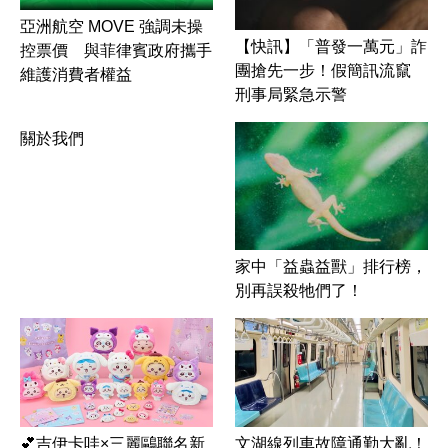
亞洲航空 MOVE 強調未操
【快訊】「普發一萬元」詐
控票價 與菲律賓政府攜手
團搶先一步！假簡訊流竄
維護消費者權益
刑事局緊急示警
關於我們
家中「益蟲益獸」排行榜，
別再誤殺牠們了！
文湖線列車故障通勤大亂！
💕吉伊卡哇×三麗鷗聯名新