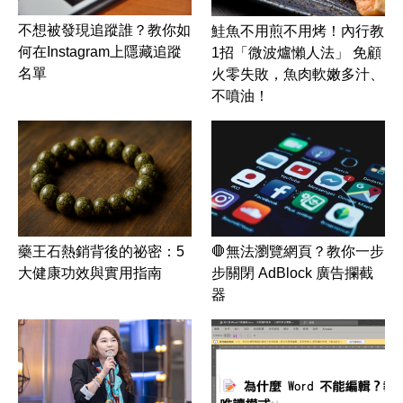
不想被發現追蹤誰？教你如
鮭魚不用煎不用烤！內行教
何在Instagram上隱藏追蹤
1招「微波爐懶人法」 免顧
名單
火零失敗，魚肉軟嫩多汁、
不噴油！
藥王石熱銷背後的祕密：5
🛑無法瀏覽網頁？教你一步
大健康功效與實用指南
步關閉 AdBlock 廣告攔截
器