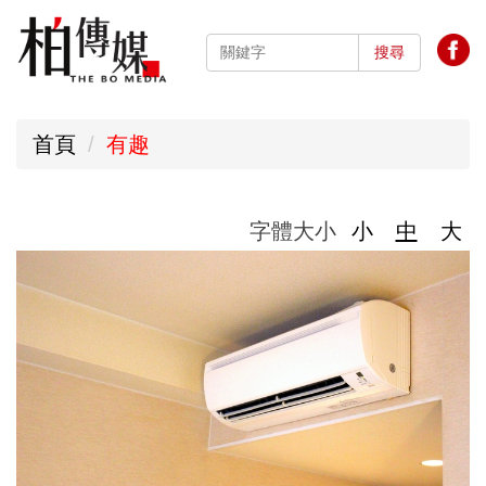
跳
到
搜尋
主
要
首頁
有趣
內
容
區
字體大小
小
中
大