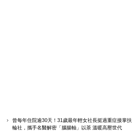
曾每年住院逾30天！31歲最年輕女社長挺過重症接掌扶
輪社，攜手名醫解密「腦腸軸」以茶 溫暖高壓世代