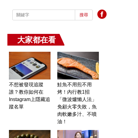
搜尋
大家都在看
不想被發現追蹤
鮭魚不用煎不用
誰？教你如何在
烤！內行教1招
Instagram上隱藏追
「微波爐懶人法」
蹤名單
免顧火零失敗，魚
肉軟嫩多汁、不噴
油！