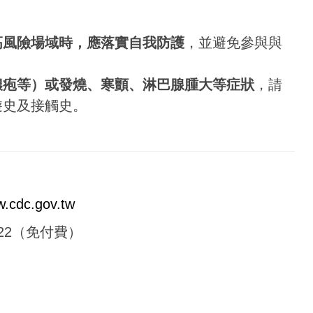
高風險場域時，應落實自我防護
，並避免參與與
膿疱等）或發燒、寒顫、淋巴腺腫大等症狀
，請
遊史及接觸史。
w.cdc.gov.tw
1922（免付費）