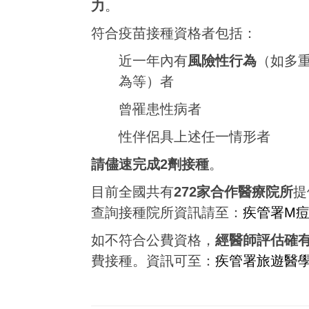
力
。
符合疫苗接種資格者包括：
近一年內有
風險性行為
（如多
為等）者
曾罹患性病者
性伴侶具上述任一情形者
請儘速完成2劑接種
。
目前全國共有
272家合作醫療院所
提
查詢接種院所資訊請至：
疾管署M
如不符合公費資格，
經醫師評估確
費接種。資訊可至：
疾管署旅遊醫