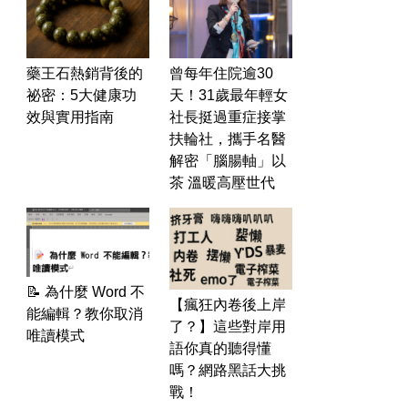
藥王石熱銷背後的
曾每年住院逾30
祕密：5大健康功
天！31歲最年輕女
效與實用指南
社長挺過重症接掌
扶輪社，攜手名醫
解密「腦腸軸」以
茶 溫暖高壓世代
📝 為什麼 Word 不
【瘋狂內卷後上岸
能編輯？教你取消
了？】這些對岸用
唯讀模式
語你真的聽得懂
嗎？網路黑話大挑
戰！