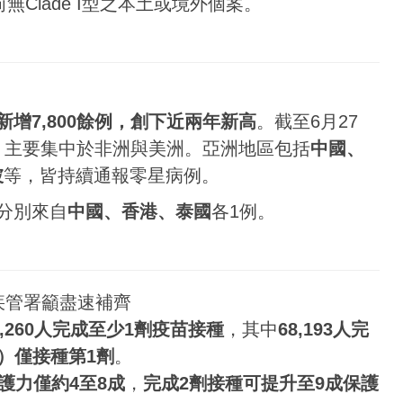
無Clade I型之本土或境外個案。
新增7,800餘例，創下近兩年新高
。截至6月27
例，主要集中於非洲與美洲。亞洲地區包括
中國、
坡
等，皆持續通報零星病例。
分別來自
中國、香港、泰國
各1例。
疾管署籲盡速補齊
9,260人完成至少1劑疫苗接種
，其中
68,193人完
1%）僅接種第1劑
。
護力僅約4至8成
，
完成2劑接種可提升至9成保護