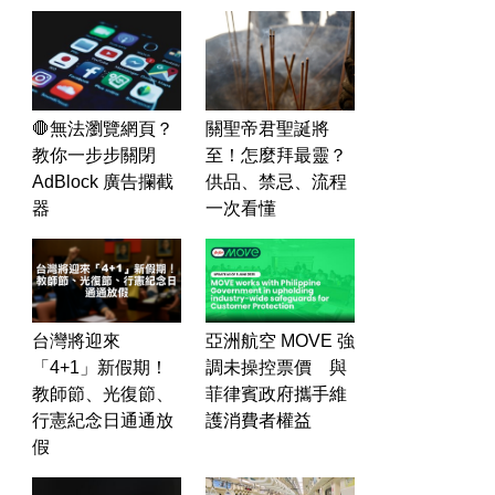
🛑無法瀏覽網頁？
關聖帝君聖誕將
教你一步步關閉
至！怎麼拜最靈？
AdBlock 廣告攔截
供品、禁忌、流程
器
一次看懂
台灣將迎來
亞洲航空 MOVE 強
「4+1」新假期！
調未操控票價 與
教師節、光復節、
菲律賓政府攜手維
行憲紀念日通通放
護消費者權益
假