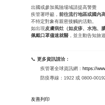
出國或參加風險場域請提高警覺
疾管署呼籲，
前往流行地區或國內
不特定對象有親密接觸的活動。
如出現
皮膚病灶（如皮疹、水泡、
佩戴口罩儘速就醫
，並主動告知旅
📞
更多資訊請洽：
疾管署全球資訊網：
https://ww
防疫專線：1922 或 0800-00
友善列印