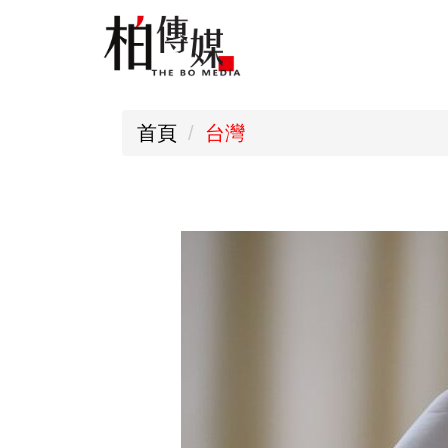
跳
到
主
要
首頁
台灣
內
容
區