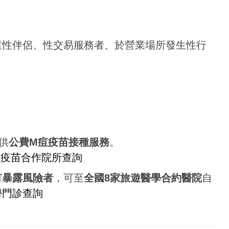
重性伴侶、性交易服務者、於營業場所發生性行
供
公費M痘疫苗接種服務
。
痘疫苗合作院所查詢
有暴露風險者
，可至
全國8家旅遊醫學合約醫院
自
學門診查詢