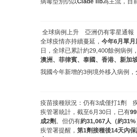
病毒型別仍以
Clade IIb
為主流，目前
全球病例上升 亞洲仍有零星通報
全球疫情亦持續蔓延，
今年6月單月
日，全球已累計約29,400餘例病
澳洲、菲律賓、泰國、香港、新加
我國今年新增的3例境外移入病例，
疫苗接種狀況：仍有3成僅打1劑 
疾管署統計，截至6月30日，已有
9
成2劑
。但仍有
約31,067人（約3
疾管署提醒，
第1劑接種後14天內保