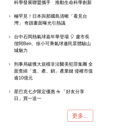
科學發展聯盟攜手 推動生命科學創新
運勢
生活
台
極罕見！日本與那國島清晰「看見台
灣」 奇蹟畫面曝光引熱議
台中石岡熱氣球嘉年華登場 🎈 盧市長
偕阿Ben、徐小可乘氣球邀民眾體驗山
城魅力
刑事局破獲大規模非法醫美犯罪集團 全
面查緝「進、產、銷」產業鏈 侵權市值
逾10億元
星巴克七夕限定優惠 ☕ 「好友分享
日」買一送一
更多...