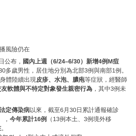
播風險仍在
日公布，
國內上週（6/24–6/30）新增4例M痘
30多歲男性，居住地分別為北部3例與南部1例。
因身體陸續出現
皮疹、水泡、膿疱
等症狀，經醫師
交友軟體與不特定對象發生親密行為
，其中3例未
法定傳染病
以來，截至6月30日累計通報確診
），
今年累計16例
（13例本土、3例境外移
在
。