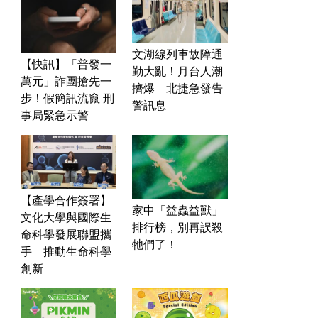
文湖線列車故障通
【快訊】「普發一
勤大亂！月台人潮
萬元」詐團搶先一
擠爆 北捷急發告
步！假簡訊流竄 刑
警訊息
事局緊急示警
【產學合作簽署】
家中「益蟲益獸」
文化大學與國際生
排行榜，別再誤殺
命科學發展聯盟攜
牠們了！
手 推動生命科學
創新