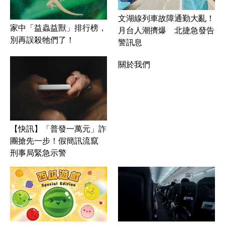
文湖線列車故障通勤大亂！
家中「益蟲益獸」排行榜，
月台人潮擠爆 北捷急發告
別再誤殺牠們了！
警訊息
關於我們
【快訊】「普發一萬元」詐
團搶先一步！假簡訊流竄
刑事局緊急示警