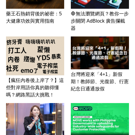
藥王石熱銷背後的祕密：5
🛑無法瀏覽網頁？教你一步
大健康功效與實用指南
步關閉 AdBlock 廣告攔截
器
台灣將迎來「4+1」新假
【瘋狂內卷後上岸了？】這
期！教師節、光復節、行憲
些對岸用語你真的聽得懂
紀念日通通放假
嗎？網路黑話大挑戰！