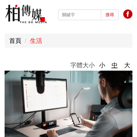
跳
到
搜尋
主
要
首頁
生活
內
容
區
字體大小
小
中
大