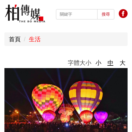
跳
到
搜尋
主
要
首頁
生活
內
容
區
字體大小
小
中
大