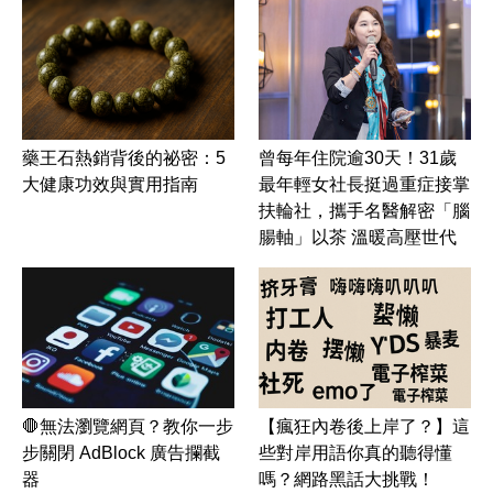
藥王石熱銷背後的祕密：5
曾每年住院逾30天！31歲
大健康功效與實用指南
最年輕女社長挺過重症接掌
扶輪社，攜手名醫解密「腦
腸軸」以茶 溫暖高壓世代
🛑無法瀏覽網頁？教你一步
【瘋狂內卷後上岸了？】這
步關閉 AdBlock 廣告攔截
些對岸用語你真的聽得懂
器
嗎？網路黑話大挑戰！