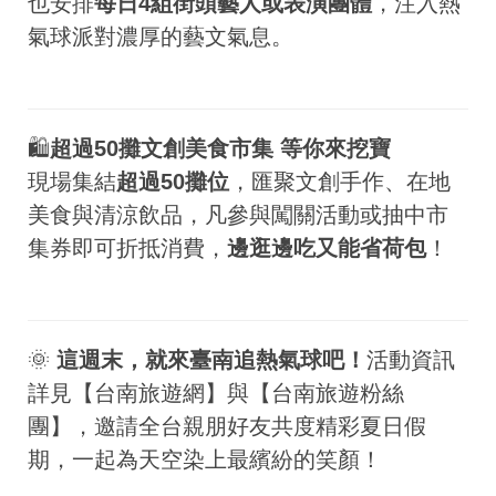
也安排
每日4組街頭藝人或表演團體
，注入熱
氣球派對濃厚的藝文氣息。
🛍️
超過50攤文創美食市集 等你來挖寶
現場集結
超過50攤位
，匯聚文創手作、在地
美食與清涼飲品，凡參與闖關活動或抽中市
集券即可折抵消費，
邊逛邊吃又能省荷包
！
🌞
這週末，就來臺南追熱氣球吧！
活動資訊
詳見【台南旅遊網】與【台南旅遊粉絲
團】，邀請全台親朋好友共度精彩夏日假
期，一起為天空染上最繽紛的笑顏！