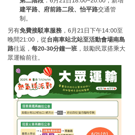
第二階段
：6月21日18:00~20:00，新增
建平路、府前路二段、怡平路
交通管
制。
另有
免費接駁車服務
，6月21日下午14:00至
晚間21:00，從
台南車站北站至活動會場南島
路
往返，
每20-30分鐘一班
，鼓勵民眾搭乘大
眾運輸前往。