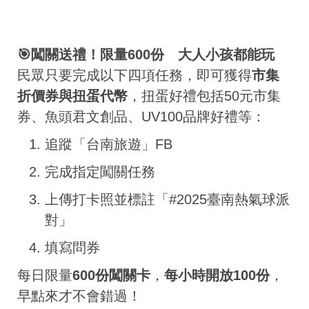
🎯闖關送禮！限量600份 大人小孩都能玩
民眾只要完成以下四項任務，即可獲得
市集
折價券與扭蛋代幣
，扭蛋好禮包括50元市集
券、魚頭君文創品、UV100品牌好禮等：
追蹤「台南旅遊」FB
完成指定闖關任務
上傳打卡照並標註「#2025臺南熱氣球派
對」
填寫問券
每日限量
600份闖關卡
，
每小時開放100份
，
早點來才不會錯過！