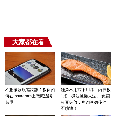
大家都在看
不想被發現追蹤誰？教你如
鮭魚不用煎不用烤！內行教
何在Instagram上隱藏追蹤
1招「微波爐懶人法」 免顧
名單
火零失敗，魚肉軟嫩多汁、
不噴油！