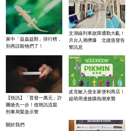
文湖線列車故障通勤大亂！
家中「益蟲益獸」排行榜，
月台人潮擠爆 北捷急發告
別再誤殺牠們了！
警訊息
皮克敏入侵全家便利商店！
【快訊】「普發一萬元」詐
超萌周邊搶購熱潮來襲
團搶先一步！假簡訊流竄
刑事局緊急示警
關於我們