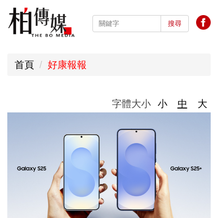
跳
到
搜尋
主
要
首頁
好康報報
內
容
區
字體大小
小
中
大