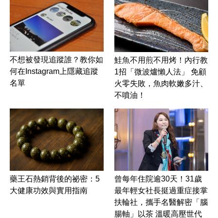
不想被發現追蹤誰？教你如
鮭魚不用煎不用烤！內行教
何在Instagram上隱藏追蹤
1招「微波爐懶人法」 免顧
名單
火零失敗，魚肉軟嫩多汁、
不噴油！
藥王石熱銷背後的祕密：5
曾每年住院逾30天！31歲
大健康功效與實用指南
最年輕女社長挺過重症接掌
扶輪社，攜手名醫解密「腦
腸軸」以茶 溫暖高壓世代