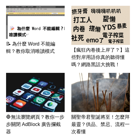
📝 為什麼 Word 不能編
【瘋狂內卷後上岸了？】這
輯？教你取消唯讀模式
些對岸用語你真的聽得懂
嗎？網路黑話大挑戰！
🛑無法瀏覽網頁？教你一步
關聖帝君聖誕將至！怎麼拜
步關閉 AdBlock 廣告攔截
最靈？供品、禁忌、流程一
器
次看懂