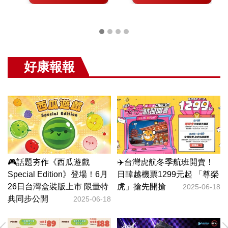
好康報報
小
🎮話題夯作《西瓜遊戲
✈️台灣虎航冬季航班開賣！

Special Edition》登場！6月
日韓越機票1299元起 「尊榮
27
26日台灣盒裝版上市 限量特
虎」搶先開搶
只
2025-06-18
典同步公開
2025-06-18