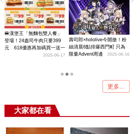
新
🍔漢堡王「無麵包雙人餐」
步
壽司郎×hololive今開搶！粉
登場！24盎司牛肉只要399
絲清晨8點排爆西門町 只為
元 618優惠再加碼買一送一
19
限量Advent周邊
2025-06-16
2025-06-17
更多...
大家都在看