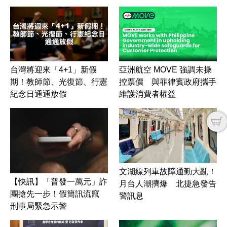
台灣將迎來「4+1」新假
亞洲航空 MOVE 強調未操
期！教師節、光復節、行憲
控票價 與菲律賓政府攜手
紀念日通通放假
維護消費者權益
文湖線列車故障通勤大亂！
【快訊】「普發一萬元」詐
月台人潮擠爆 北捷急發告
團搶先一步！假簡訊流竄
警訊息
刑事局緊急示警