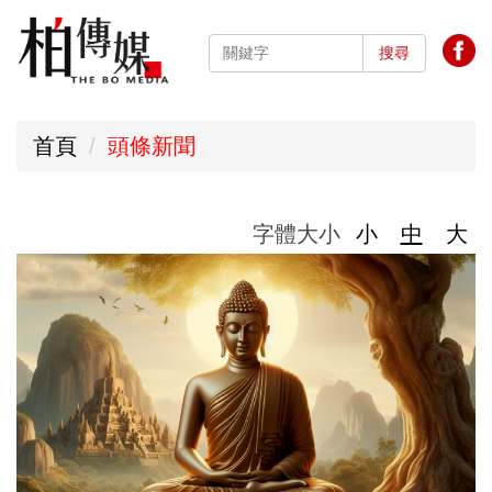
跳
到
搜尋
主
要
首頁
頭條新聞
內
容
區
字體大小
小
中
大