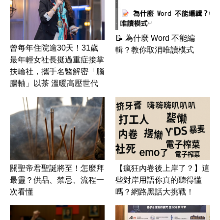
📝 為什麼 Word 不能編
曾每年住院逾30天！31歲
輯？教你取消唯讀模式
最年輕女社長挺過重症接掌
扶輪社，攜手名醫解密「腦
腸軸」以茶 溫暖高壓世代
關聖帝君聖誕將至！怎麼拜
【瘋狂內卷後上岸了？】這
最靈？供品、禁忌、流程一
些對岸用語你真的聽得懂
次看懂
嗎？網路黑話大挑戰！