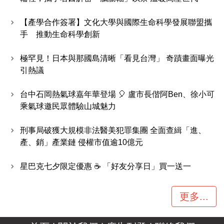
【產學合作簽署】文化大學與國際生命科學發展聯盟攜
手 推動生命科學創新
極罕見！日本與那國島清晰「看見台灣」 奇蹟畫面曝光
引熱議
台中石岡熱氣球嘉年華登場 🎈 盧市長偕阿Ben、徐小可
乘氣球邀民眾體驗山城魅力
刑事局破獲大規模非法醫美犯罪集團 全面查緝「進、
產、銷」產業鏈 侵權市值逾10億元
星巴克七夕限定優惠 ☕ 「好友分享日」買一送一
更多...