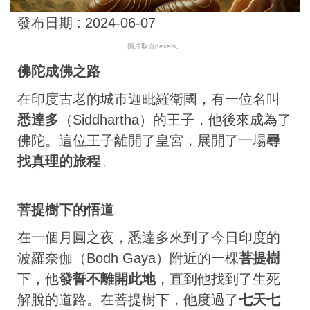
發布日期 :
2024-06-07
圖片取自pexels。
佛陀成佛之路
在印度古老的城市迦毗羅衛國，有一位名叫
悉達多
（Siddhartha）的王子，他後來成為了
佛陀。這位王子離開了皇宮，展開了一場
尋
找真理的旅程
。
菩提樹下的悟道
在一個月圓之夜，悉達多來到了今日印度的
波羅奈伽（Bodh Gaya）附近的一棵
菩提樹
下，他
發誓不離開此地
，直到他找到了生死
解脫的道路。在菩提樹下，他度過了
七天七