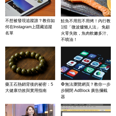
不想被發現追蹤誰？教你如
鮭魚不用煎不用烤！內行教
何在Instagram上隱藏追蹤
1招「微波爐懶人法」 免顧
名單
火零失敗，魚肉軟嫩多汁、
不噴油！
藥王石熱銷背後的祕密：5
🛑無法瀏覽網頁？教你一步
大健康功效與實用指南
步關閉 AdBlock 廣告攔截
器