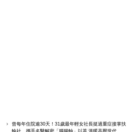
曾每年住院逾30天！31歲最年輕女社長挺過重症接掌扶
輪社，攜手名醫解密「腦腸軸」以茶 溫暖高壓世代