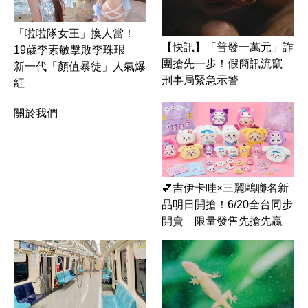
「啦啦隊女王」換人當！
【快訊】「普發一萬元」詐
19歲李素敏擊敗李珠珢
團搶先一步！假簡訊流竄
新一代「顏值暴徒」人氣爆
刑事局緊急示警
紅
關於我們
💕吉伊卡哇×三麗鷗聯名新
品明日開搶！6/20全台同步
開賣 限量發售先搶先贏