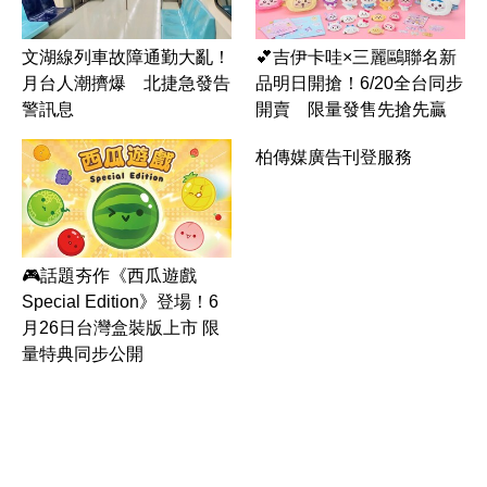
文湖線列車故障通勤大亂！
💕吉伊卡哇×三麗鷗聯名新
月台人潮擠爆 北捷急發告
品明日開搶！6/20全台同步
警訊息
開賣 限量發售先搶先贏
柏傳媒廣告刊登服務
🎮話題夯作《西瓜遊戲
Special Edition》登場！6
月26日台灣盒裝版上市 限
量特典同步公開