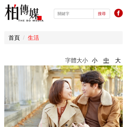
跳
到
搜尋
主
要
首頁
生活
內
容
區
字體大小
小
中
大