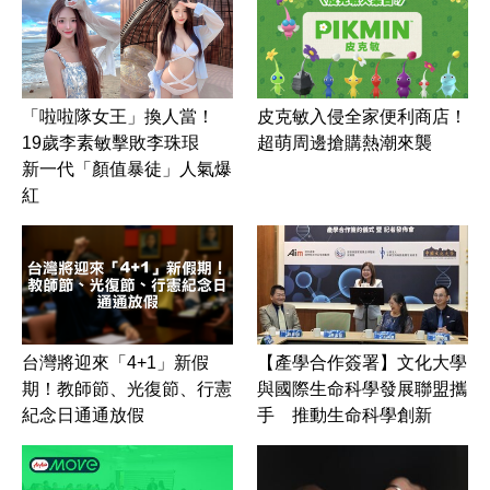
皮克敏入侵全家便利商店！
「啦啦隊女王」換人當！
超萌周邊搶購熱潮來襲
19歲李素敏擊敗李珠珢
新一代「顏值暴徒」人氣爆
紅
台灣將迎來「4+1」新假
【產學合作簽署】文化大學
期！教師節、光復節、行憲
與國際生命科學發展聯盟攜
紀念日通通放假
手 推動生命科學創新