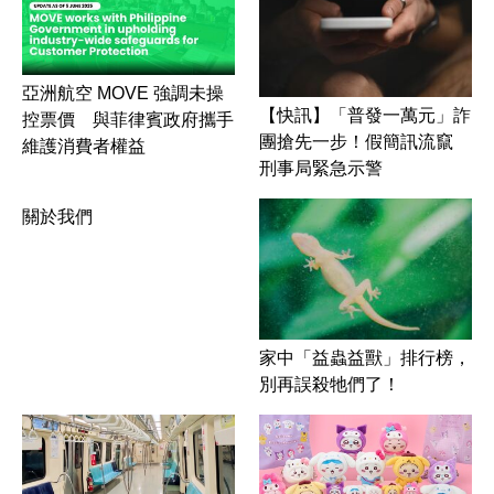
亞洲航空 MOVE 強調未操
【快訊】「普發一萬元」詐
控票價 與菲律賓政府攜手
團搶先一步！假簡訊流竄
維護消費者權益
刑事局緊急示警
關於我們
家中「益蟲益獸」排行榜，
別再誤殺牠們了！