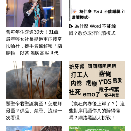
📝 為什麼 Word 不能編
曾每年住院逾30天！31歲
輯？教你取消唯讀模式
最年輕女社長挺過重症接掌
扶輪社，攜手名醫解密「腦
腸軸」以茶 溫暖高壓世代
關聖帝君聖誕將至！怎麼拜
【瘋狂內卷後上岸了？】這
最靈？供品、禁忌、流程一
些對岸用語你真的聽得懂
次看懂
嗎？網路黑話大挑戰！