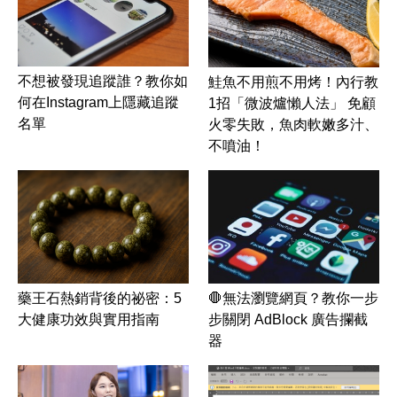
不想被發現追蹤誰？教你如
鮭魚不用煎不用烤！內行教
何在Instagram上隱藏追蹤
1招「微波爐懶人法」 免顧
名單
火零失敗，魚肉軟嫩多汁、
不噴油！
藥王石熱銷背後的祕密：5
🛑無法瀏覽網頁？教你一步
大健康功效與實用指南
步關閉 AdBlock 廣告攔截
器