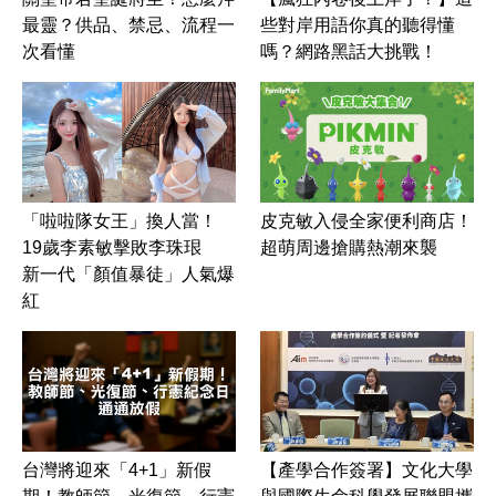
最靈？供品、禁忌、流程一
些對岸用語你真的聽得懂
次看懂
嗎？網路黑話大挑戰！
皮克敏入侵全家便利商店！
「啦啦隊女王」換人當！
超萌周邊搶購熱潮來襲
19歲李素敏擊敗李珠珢
新一代「顏值暴徒」人氣爆
紅
台灣將迎來「4+1」新假
【產學合作簽署】文化大學