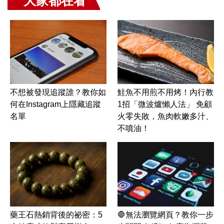
大家都在看
不想被發現追蹤誰？教你如
鮭魚不用煎不用烤！內行教
何在Instagram上隱藏追蹤
1招「微波爐懶人法」 免顧
名單
火零失敗，魚肉軟嫩多汁、
不噴油！
藥王石熱銷背後的祕密：5
🛑無法瀏覽網頁？教你一步