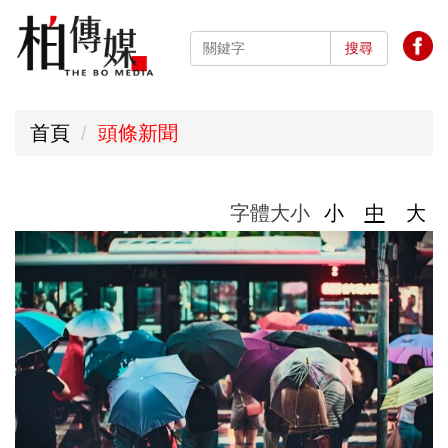
跳
到
搜尋
主
要
首頁
頭條新聞
內
容
區
字體大小
小
中
大