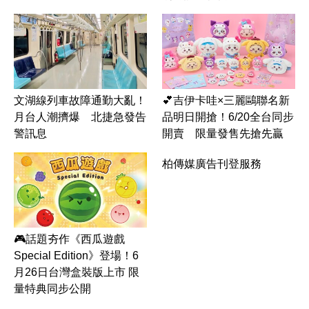
文湖線列車故障通勤大亂！
💕吉伊卡哇×三麗鷗聯名新
月台人潮擠爆 北捷急發告
品明日開搶！6/20全台同步
警訊息
開賣 限量發售先搶先贏
柏傳媒廣告刊登服務
🎮話題夯作《西瓜遊戲
Special Edition》登場！6
月26日台灣盒裝版上市 限
量特典同步公開