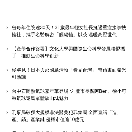
曾每年住院逾30天！31歲最年輕女社長挺過重症接掌扶
輪社，攜手名醫解密「腦腸軸」以茶 溫暖高壓世代
【產學合作簽署】文化大學與國際生命科學發展聯盟攜
手 推動生命科學創新
極罕見！日本與那國島清晰「看見台灣」 奇蹟畫面曝光
引熱議
台中石岡熱氣球嘉年華登場 🎈 盧市長偕阿Ben、徐小可
乘氣球邀民眾體驗山城魅力
刑事局破獲大規模非法醫美犯罪集團 全面查緝「進、
產、銷」產業鏈 侵權市值逾10億元