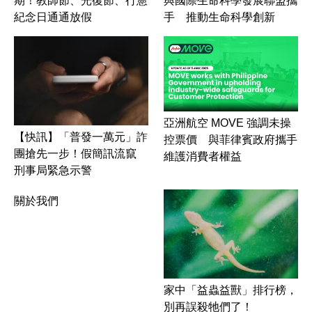
期！教師節、光復節、行憲
與國際生命科學發展聯盟攜
紀念日通通放假
手 推動生命科學創新
亞洲航空 MOVE 強調未操
【快訊】「普發一萬元」詐
控票價 與菲律賓政府攜手
團搶先一步！假簡訊流竄
維護消費者權益
刑事局緊急示警
關於我們
家中「益蟲益獸」排行榜，
別再誤殺牠們了！