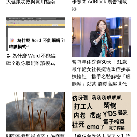
大健康功效與實用指南
步關閉 AdBlock 廣告攔截
器
📝 為什麼 Word 不能編
曾每年住院逾30天！31歲
輯？教你取消唯讀模式
最年輕女社長挺過重症接掌
扶輪社，攜手名醫解密「腦
腸軸」以茶 溫暖高壓世代
關聖帝君聖誕將至！怎麼拜
【瘋狂內卷後上岸了？】這