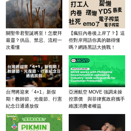
關聖帝君聖誕將至！怎麼拜
【瘋狂內卷後上岸了？】這
最靈？供品、禁忌、流程一
些對岸用語你真的聽得懂
次看懂
嗎？網路黑話大挑戰！
台灣將迎來「4+1」新假
亞洲航空 MOVE 強調未操
期！教師節、光復節、行憲
控票價 與菲律賓政府攜手
紀念日通通放假
維護消費者權益