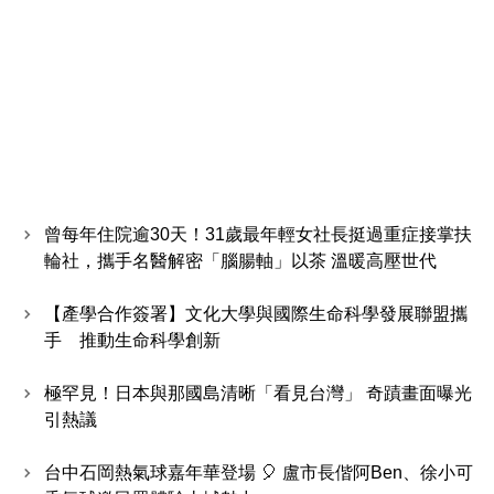
曾每年住院逾30天！31歲最年輕女社長挺過重症接掌扶
輪社，攜手名醫解密「腦腸軸」以茶 溫暖高壓世代
【產學合作簽署】文化大學與國際生命科學發展聯盟攜
手 推動生命科學創新
極罕見！日本與那國島清晰「看見台灣」 奇蹟畫面曝光
引熱議
台中石岡熱氣球嘉年華登場 🎈 盧市長偕阿Ben、徐小可