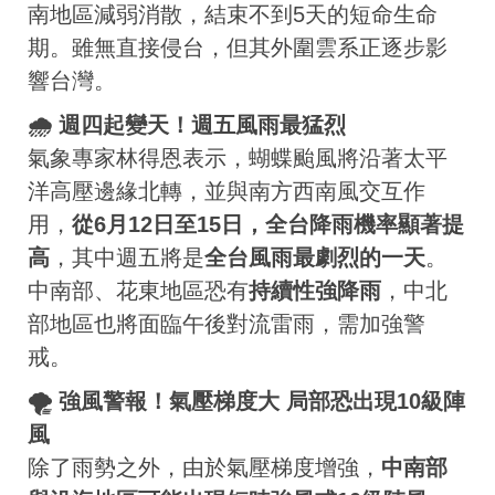
南地區減弱消散，結束不到5天的短命生命
期。雖無直接侵台，但其外圍雲系正逐步影
響台灣。
🌧️ 週四起變天！週五風雨最猛烈
氣象專家林得恩表示，蝴蝶颱風將沿著太平
洋高壓邊緣北轉，並與南方西南風交互作
用，
從6月12日至15日，全台降雨機率顯著提
高
，其中週五將是
全台風雨最劇烈的一天
。
中南部、花東地區恐有
持續性強降雨
，中北
部地區也將面臨午後對流雷雨，需加強警
戒。
🌪️ 強風警報！氣壓梯度大 局部恐出現10級陣
風
除了雨勢之外，由於氣壓梯度增強，
中南部