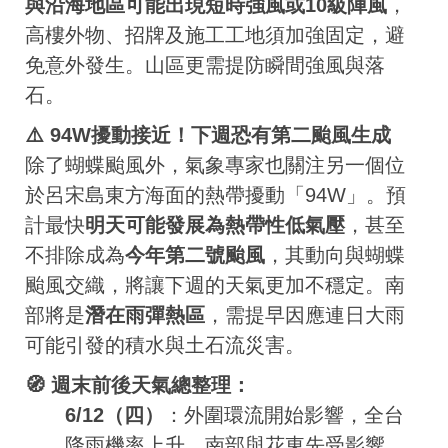
與沿海地區可能出現短時強風或10級陣風
，
高樓外物、招牌及施工工地須加強固定，避
免意外發生。山區更需提防瞬間強風與落
石。
⚠️ 94W擾動接近！下週恐有第二颱風生成
除了蝴蝶颱風外，氣象專家也關注另一個位
於呂宋島東方海面的熱帶擾動「94W」。預
計最快
明天可能發展為熱帶性低氣壓
，甚至
不排除成為
今年第二號颱風
，其動向與蝴蝶
颱風交織，將讓下週的天氣更加不穩定。南
部將是
潛在雨彈熱區
，需提早因應連日大雨
可能引發的積水與土石流災害。
🧭 週末前後天氣總整理：
6/12（四）
：外圍環流開始影響，全台
降雨機率上升，南部與花東先受影響