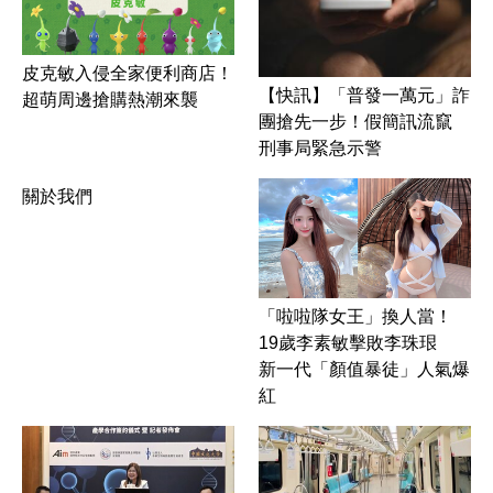
皮克敏入侵全家便利商店！
【快訊】「普發一萬元」詐
超萌周邊搶購熱潮來襲
團搶先一步！假簡訊流竄
刑事局緊急示警
關於我們
「啦啦隊女王」換人當！
19歲李素敏擊敗李珠珢
新一代「顏值暴徒」人氣爆
紅