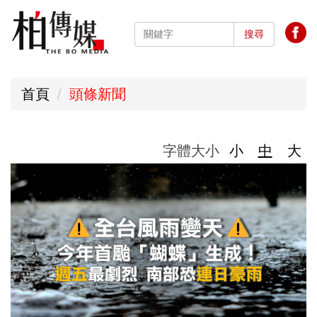
跳
到
搜尋
主
要
首頁
頭條新聞
內
容
區
字體大小
小
中
大