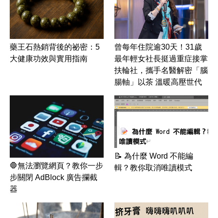
藥王石熱銷背後的祕密：5
曾每年住院逾30天！31歲
大健康功效與實用指南
最年輕女社長挺過重症接掌
扶輪社，攜手名醫解密「腦
腸軸」以茶 溫暖高壓世代
📝 為什麼 Word 不能編
🛑無法瀏覽網頁？教你一步
輯？教你取消唯讀模式
步關閉 AdBlock 廣告攔截
器