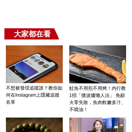
大家都在看
不想被發現追蹤誰？教你如
鮭魚不用煎不用烤！內行教
何在Instagram上隱藏追蹤
1招「微波爐懶人法」 免顧
名單
火零失敗，魚肉軟嫩多汁、
不噴油！