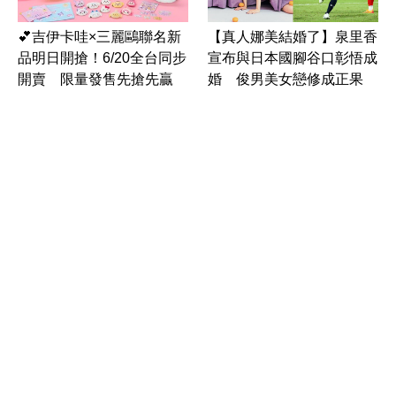
💕吉伊卡哇×三麗鷗聯名新
【真人娜美結婚了】泉里香
品明日開搶！6/20全台同步
宣布與日本國腳谷口彰悟成
開賣 限量發售先搶先贏
婚 俊男美女戀修成正果