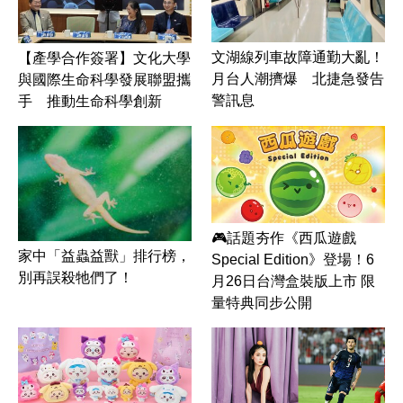
文湖線列車故障通勤大亂！
【產學合作簽署】文化大學
月台人潮擠爆 北捷急發告
與國際生命科學發展聯盟攜
警訊息
手 推動生命科學創新
🎮話題夯作《西瓜遊戲
家中「益蟲益獸」排行榜，
Special Edition》登場！6
別再誤殺牠們了！
月26日台灣盒裝版上市 限
量特典同步公開