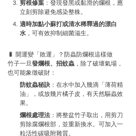
剪根修葉
：發現發黑或黏滑的爛根，應
立刻剪除避免感染整株。
適時加點小蘇打或清水稀釋過的漂白
水
，可有效抑制細菌滋生。
🐛 開運變「敗運」？防蟲防爛根這樣做
竹子一旦
發爛根、招蚊蟲
，除了破壞氣場，
也可能象徵破財：
防蚊蟲秘訣
：在水中加入幾滴「薄荷精
油」，或放幾片橘子皮，有天然驅蟲效
果。
爛根處理法
：將整盆竹子取出，用剪刀
剪除腐爛根部，並重新換水。可加入一
粒活性碳吸附雜質。