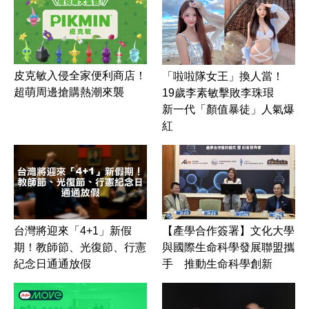
皮克敏入侵全家便利商店！
「啦啦隊女王」換人當！
超萌周邊搶購熱潮來襲
19歲李素敏擊敗李珠珢
新一代「顏值暴徒」人氣爆
紅
台灣將迎來「4+1」新假
【產學合作簽署】文化大學
期！教師節、光復節、行憲
與國際生命科學發展聯盟攜
紀念日通通放假
手 推動生命科學創新