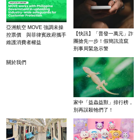
亞洲航空 MOVE 強調未操
【快訊】「普發一萬元」詐
控票價 與菲律賓政府攜手
團搶先一步！假簡訊流竄
維護消費者權益
刑事局緊急示警
關於我們
家中「益蟲益獸」排行榜，
別再誤殺牠們了！