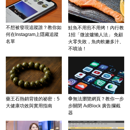
不想被發現追蹤誰？教你如
鮭魚不用煎不用烤！內行教
何在Instagram上隱藏追蹤
1招「微波爐懶人法」 免顧
名單
火零失敗，魚肉軟嫩多汁、
不噴油！
藥王石熱銷背後的祕密：5
🛑無法瀏覽網頁？教你一步
大健康功效與實用指南
步關閉 AdBlock 廣告攔截
器