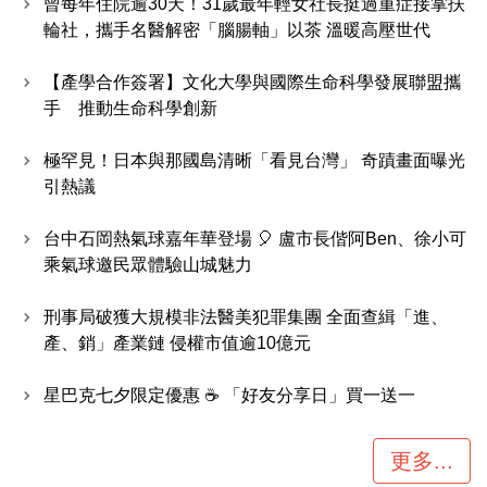
曾每年住院逾30天！31歲最年輕女社長挺過重症接掌扶
輪社，攜手名醫解密「腦腸軸」以茶 溫暖高壓世代
【產學合作簽署】文化大學與國際生命科學發展聯盟攜
手 推動生命科學創新
極罕見！日本與那國島清晰「看見台灣」 奇蹟畫面曝光
引熱議
台中石岡熱氣球嘉年華登場 🎈 盧市長偕阿Ben、徐小可
乘氣球邀民眾體驗山城魅力
刑事局破獲大規模非法醫美犯罪集團 全面查緝「進、
產、銷」產業鏈 侵權市值逾10億元
星巴克七夕限定優惠 ☕ 「好友分享日」買一送一
更多...