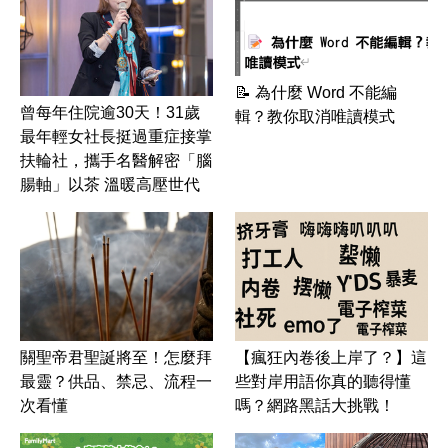
📝 為什麼 Word 不能編
曾每年住院逾30天！31歲
輯？教你取消唯讀模式
最年輕女社長挺過重症接掌
扶輪社，攜手名醫解密「腦
腸軸」以茶 溫暖高壓世代
關聖帝君聖誕將至！怎麼拜
【瘋狂內卷後上岸了？】這
最靈？供品、禁忌、流程一
些對岸用語你真的聽得懂
次看懂
嗎？網路黑話大挑戰！