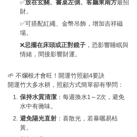
✅
放在玄關、書桌左側、客廳東南方
最招
財。
✅可搭配紅繩、金幣吊飾，增加吉祥磁
場。
❌
忌擺在床頭或正對鏡子
，恐影響睡眠與
情緒，間接影響財運。
🌱 不爛根才會旺！開運竹照顧4要訣
開運竹大多水耕，照顧方式簡單卻有學問：
保持水質清潔
：每週換水1～2次，避免
水中有黴味。
避免陽光直射
：喜散光，若暴曬易枯
黃。