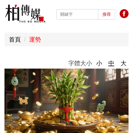
跳
到
搜尋
主
要
首頁
運勢
內
容
區
字體大小
小
中
大