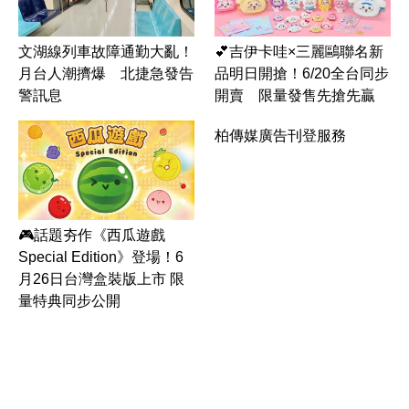
文湖線列車故障通勤大亂！
💕吉伊卡哇×三麗鷗聯名新
月台人潮擠爆 北捷急發告
品明日開搶！6/20全台同步
警訊息
開賣 限量發售先搶先贏
柏傳媒廣告刊登服務
🎮話題夯作《西瓜遊戲
Special Edition》登場！6
月26日台灣盒裝版上市 限
量特典同步公開