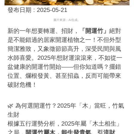
發布日期 :
2025-05-21
圖片來源：AI生成。
新的一年想要轉運、招財，
「開運竹」
絕對
是不能錯過的居家開運植物之一！不但外型
簡潔雅致，又象徵節節高升，深受民間與風
水師喜愛。2025年想財運滾滾來，不如從一
盆健康的開運竹開始——但你知道嗎？擺錯
位置、爛根發黃、甚至招蟲，反而可能帶來
破財危機！
🌿 為何選開運竹？2025年「木」當旺，竹氣
生財
根據五行運勢分析，2025年屬「木土相生」
之局，
開運竹屬木，能生發貴氣、引流財