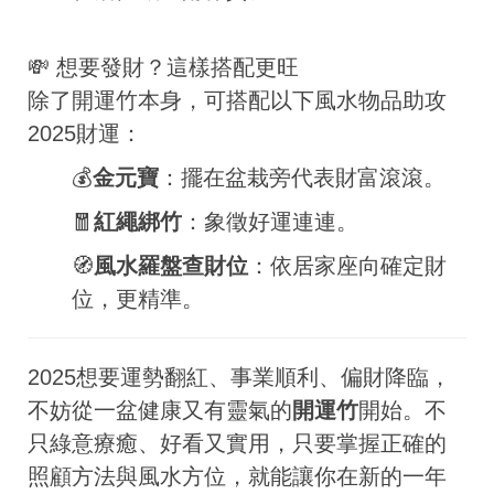
💸 想要發財？這樣搭配更旺
除了開運竹本身，可搭配以下風水物品助攻
2025財運：
💰
金元寶
：擺在盆栽旁代表財富滾滾。
🧧
紅繩綁竹
：象徵好運連連。
🧭
風水羅盤查財位
：依居家座向確定財
位，更精準。
2025想要運勢翻紅、事業順利、偏財降臨，
不妨從一盆健康又有靈氣的
開運竹
開始。不
只綠意療癒、好看又實用，只要掌握正確的
照顧方法與風水方位，就能讓你在新的一年