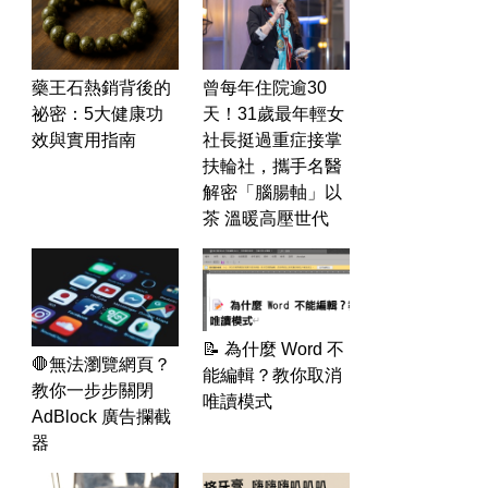
藥王石熱銷背後的
曾每年住院逾30
祕密：5大健康功
天！31歲最年輕女
效與實用指南
社長挺過重症接掌
扶輪社，攜手名醫
解密「腦腸軸」以
茶 溫暖高壓世代
📝 為什麼 Word 不
🛑無法瀏覽網頁？
能編輯？教你取消
教你一步步關閉
唯讀模式
AdBlock 廣告攔截
器