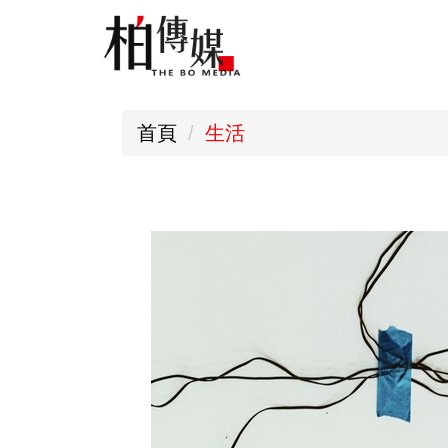
跳
到
主
要
首頁
生活
內
容
區