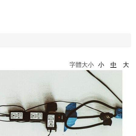
字體大小
小
中
大