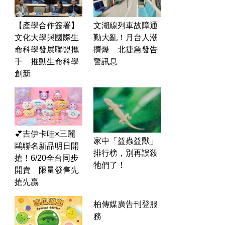
文湖線列車故障通
【產學合作簽署】
勤大亂！月台人潮
文化大學與國際生
擠爆 北捷急發告
命科學發展聯盟攜
警訊息
手 推動生命科學
創新
💕吉伊卡哇×三麗
家中「益蟲益獸」
鷗聯名新品明日開
排行榜，別再誤殺
搶！6/20全台同步
牠們了！
開賣 限量發售先
搶先贏
柏傳媒廣告刊登服
務