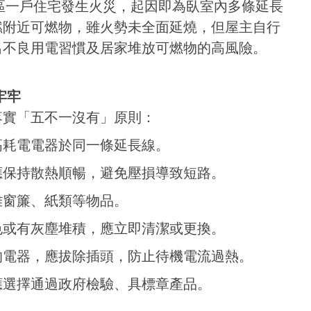
山區一戶住宅發生火災，起因即為臥室內多條延長
燃附近可燃物，雖火勢未全面延燒，但屋主自行
出不良用電習慣及居家堆放可燃物的高風險。
牢牢
落實「五不一沒有」原則：
高耗電電器於同一條延長線。
應保持散熱順暢，避免壓損導致短路。
離窗簾、紙類等物品。
色或有灰塵堆積，應立即清潔或更換。
的電器，應拔除插頭，防止待機電流過熱。
應選擇通過政府檢驗、具標章產品。