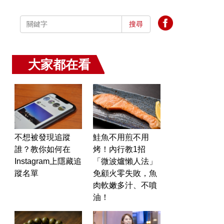
搜尋
大家都在看
不想被發現追蹤
鮭魚不用煎不用
誰？教你如何在
烤！內行教1招
Instagram上隱藏追
「微波爐懶人法」
蹤名單
免顧火零失敗，魚
肉軟嫩多汁、不噴
油！