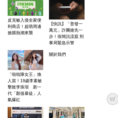
皮克敏入侵全家便
【快訊】「普發一
利商店！超萌周邊
萬元」詐團搶先一
搶購熱潮來襲
步！假簡訊流竄 刑
事局緊急示警
關於我們
「啦啦隊女王」換
人當！19歲李素敏
擊敗李珠珢 新一
代「顏值暴徒」人
氣爆紅