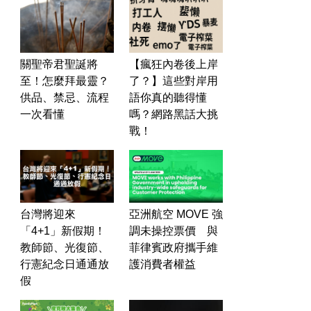
關聖帝君聖誕將
【瘋狂內卷後上岸
至！怎麼拜最靈？
了？】這些對岸用
供品、禁忌、流程
語你真的聽得懂
一次看懂
嗎？網路黑話大挑
戰！
台灣將迎來
亞洲航空 MOVE 強
「4+1」新假期！
調未操控票價 與
教師節、光復節、
菲律賓政府攜手維
行憲紀念日通通放
護消費者權益
假