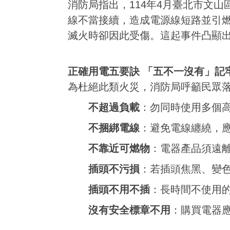
消防局指出，114年4月臺北市文
線不當接續，造成電源線短路並引
滅火時卻因此受傷。這起事件凸顯
正確用電五要訣 「五不一沒有」記
為杜絕此類火災，消防局呼籲民眾
不超過負載
：勿同時使用多個
不捆綁電線
：避免電線纏繞，
不靠近可燃物
：電器產品須遠
插頭不污損
：若插頭焦黑、變
插頭不用不插
：長時間不使用
沒有安全標章不用
：購買電器