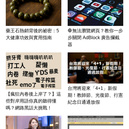
藥王石熱銷背後的祕密：5
🛑無法瀏覽網頁？教你一步
大健康功效與實用指南
步關閉 AdBlock 廣告攔截
器
台灣將迎來「4+1」新假
【瘋狂內卷後上岸了？】這
期！教師節、光復節、行憲
些對岸用語你真的聽得懂
紀念日通通放假
嗎？網路黑話大挑戰！