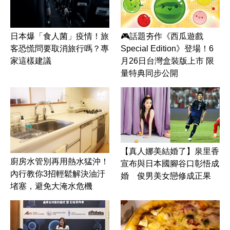
日本爆「食人菌」疫情！旅
🎮話題夯作《西瓜遊戲
客恐慌問要取消旅行嗎？專
Special Edition》登場！6
家這樣建議
月26日台灣盒裝版上市 限
量特典同步公開
【真人娜美結婚了】泉里香
廚房水管別再用熱水猛沖！
宣布與日本國腳谷口彰悟成
內行教你3招輕鬆解決油汙
婚 俊男美女戀修成正果
堵塞，避免大淹水危機