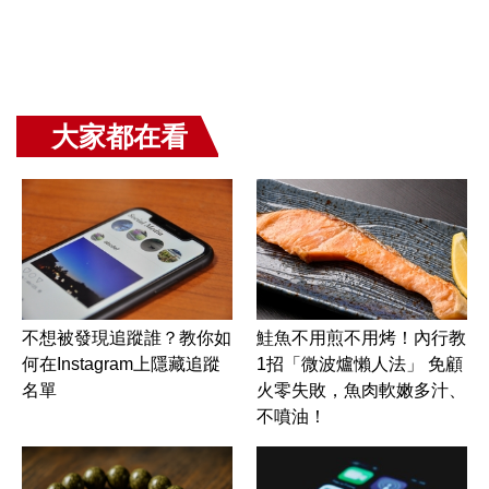
大家都在看
不想被發現追蹤誰？教你如
鮭魚不用煎不用烤！內行教
何在Instagram上隱藏追蹤
1招「微波爐懶人法」 免顧
名單
火零失敗，魚肉軟嫩多汁、
不噴油！