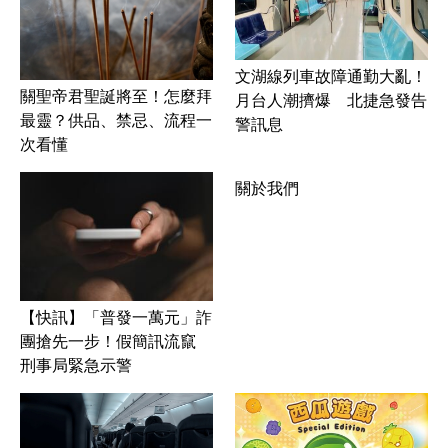
文湖線列車故障通勤大亂！
關聖帝君聖誕將至！怎麼拜
月台人潮擠爆 北捷急發告
最靈？供品、禁忌、流程一
警訊息
次看懂
關於我們
【快訊】「普發一萬元」詐
團搶先一步！假簡訊流竄
刑事局緊急示警