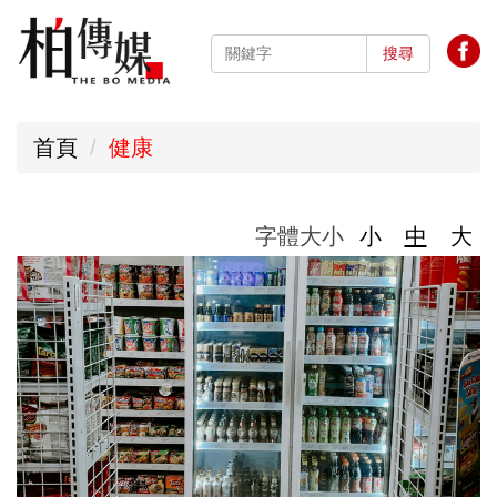
跳
到
搜尋
主
要
首頁
健康
內
容
區
字體大小
小
中
大