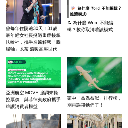
📝 為什麼 Word 不能編
曾每年住院逾30天！31歲
輯？教你取消唯讀模式
最年輕女社長挺過重症接掌
扶輪社，攜手名醫解密「腦
腸軸」以茶 溫暖高壓世代
亞洲航空 MOVE 強調未操
家中「益蟲益獸」排行榜，
控票價 與菲律賓政府攜手
別再誤殺牠們了！
維護消費者權益