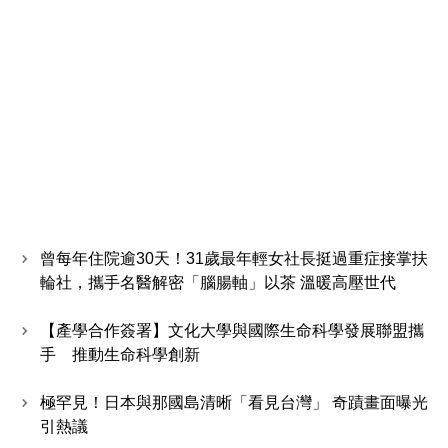
曾每年住院逾30天！31歲最年輕女社長挺過重症接掌扶
輪社，攜手名醫解密「腦腸軸」以茶 溫暖高壓世代
【產學合作簽署】文化大學與國際生命科學發展聯盟攜
手 推動生命科學創新
極罕見！日本與那國島清晰「看見台灣」 奇蹟畫面曝光
引熱議