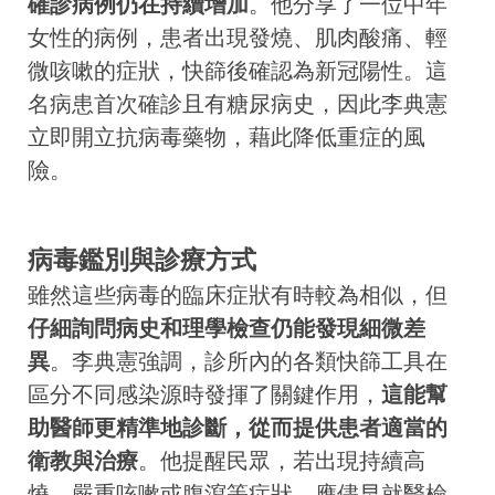
確診病例仍在持續增加
。他分享了一位中年
女性的病例，患者出現發燒、肌肉酸痛、輕
微咳嗽的症狀，快篩後確認為新冠陽性。這
名病患首次確診且有糖尿病史，因此李典憲
立即開立抗病毒藥物，藉此降低重症的風
險。
病毒鑑別與診療方式
雖然這些病毒的臨床症狀有時較為相似，但
仔細詢問病史和理學檢查仍能發現細微差
異
。李典憲強調，診所內的各類快篩工具在
區分不同感染源時發揮了關鍵作用，
這能幫
助醫師更精準地診斷，從而提供患者適當的
衛教與治療
。他提醒民眾，若出現持續高
燒、嚴重咳嗽或腹瀉等症狀，應儘早就醫檢