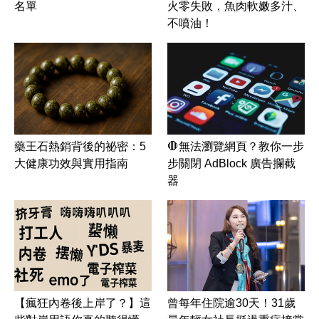
名單
火零失敗，魚肉軟嫩多汁、
不噴油！
藥王石熱銷背後的祕密：5
🛑無法瀏覽網頁？教你一步
大健康功效與實用指南
步關閉 AdBlock 廣告攔截
器
【瘋狂內卷後上岸了？】這
曾每年住院逾30天！31歲