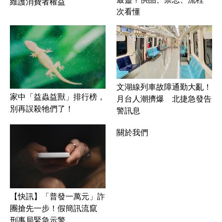
維護消費者權益
次看懂
文湖線列車故障通勤大亂！
家中「益蟲益獸」排行榜，
月台人潮擠爆 北捷急發告
別再誤殺牠們了！
警訊息
關於我們
【快訊】「普發一萬元」詐
團搶先一步！假簡訊流竄
刑事局緊急示警