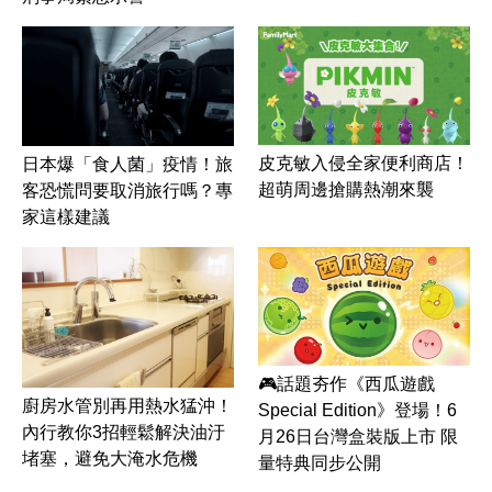
皮克敏入侵全家便利商店！
日本爆「食人菌」疫情！旅
超萌周邊搶購熱潮來襲
客恐慌問要取消旅行嗎？專
家這樣建議
🎮話題夯作《西瓜遊戲
廚房水管別再用熱水猛沖！
Special Edition》登場！6
內行教你3招輕鬆解決油汙
月26日台灣盒裝版上市 限
堵塞，避免大淹水危機
量特典同步公開