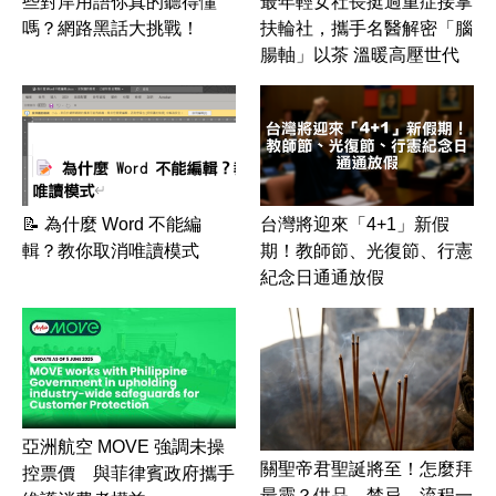
些對岸用語你真的聽得懂
最年輕女社長挺過重症接掌
嗎？網路黑話大挑戰！
扶輪社，攜手名醫解密「腦
腸軸」以茶 溫暖高壓世代
📝 為什麼 Word 不能編
台灣將迎來「4+1」新假
輯？教你取消唯讀模式
期！教師節、光復節、行憲
紀念日通通放假
亞洲航空 MOVE 強調未操
關聖帝君聖誕將至！怎麼拜
控票價 與菲律賓政府攜手
最靈？供品、禁忌、流程一