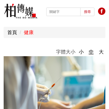
跳
到
搜尋
主
要
首頁
健康
內
容
區
字體大小
小
中
大