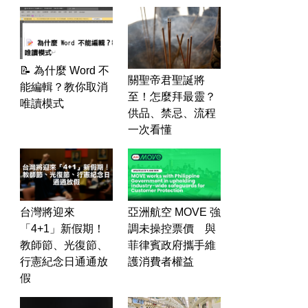
📝 為什麼 Word 不
關聖帝君聖誕將
能編輯？教你取消
至！怎麼拜最靈？
唯讀模式
供品、禁忌、流程
一次看懂
台灣將迎來
亞洲航空 MOVE 強
「4+1」新假期！
調未操控票價 與
教師節、光復節、
菲律賓政府攜手維
行憲紀念日通通放
護消費者權益
假