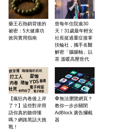
藥王石熱銷背後的
曾每年住院逾30
祕密：5大健康功
天！31歲最年輕女
效與實用指南
社長挺過重症接掌
扶輪社，攜手名醫
解密「腦腸軸」以
茶 溫暖高壓世代
【瘋狂內卷後上岸
🛑無法瀏覽網頁？
了？】這些對岸用
教你一步步關閉
語你真的聽得懂
AdBlock 廣告攔截
嗎？網路黑話大挑
器
戰！