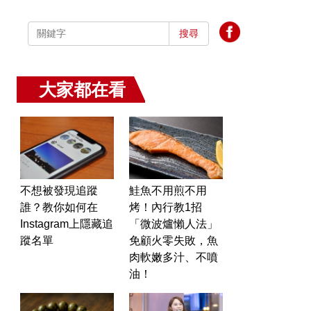
搜尋
大家都在看
不想被發現追蹤
鮭魚不用煎不用
誰？教你如何在
烤！內行教1招
Instagram上隱藏追
「微波爐懶人法」
蹤名單
免顧火零失敗，魚
肉軟嫩多汁、不噴
油！