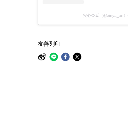
安心亞🍒（@xinya_a
友善列印