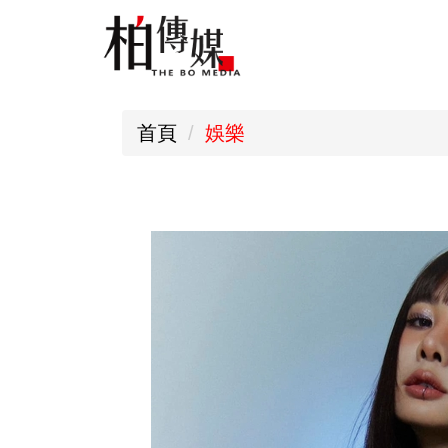
跳
到
主
要
首頁
娛樂
內
容
區