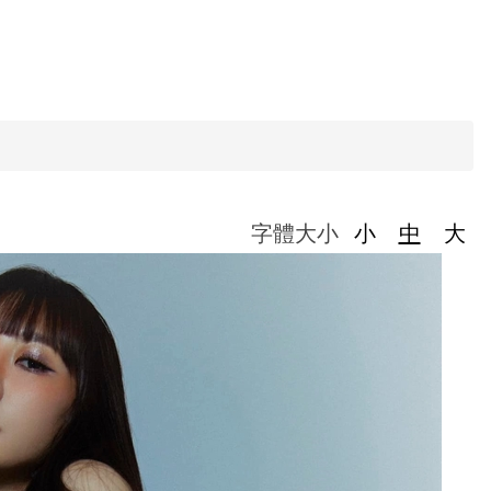
字體大小
小
中
大