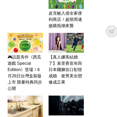
皮克敏入侵全家便
利商店！超萌周邊
搶購熱潮來襲
運勢
生活
台
🎮話題夯作《西瓜
【真人娜美結婚
遊戲 Special
了】泉里香宣布與
Edition》登場！6
日本國腳谷口彰悟
月26日台灣盒裝版
成婚 俊男美女戀
上市 限量特典同步
修成正果
公開