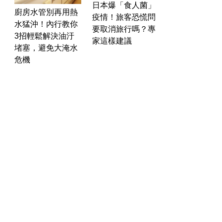
日本爆「食人菌」
廚房水管別再用熱
疫情！旅客恐慌問
水猛沖！內行教你
要取消旅行嗎？專
3招輕鬆解決油汙
家這樣建議
堵塞，避免大淹水
危機