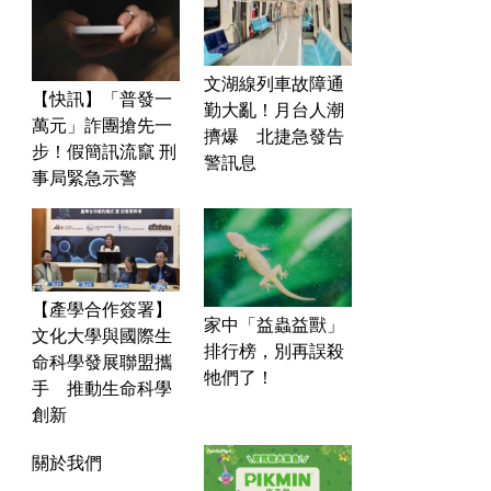
文湖線列車故障通
【快訊】「普發一
勤大亂！月台人潮
萬元」詐團搶先一
擠爆 北捷急發告
步！假簡訊流竄 刑
警訊息
事局緊急示警
【產學合作簽署】
家中「益蟲益獸」
文化大學與國際生
排行榜，別再誤殺
命科學發展聯盟攜
牠們了！
手 推動生命科學
創新
關於我們