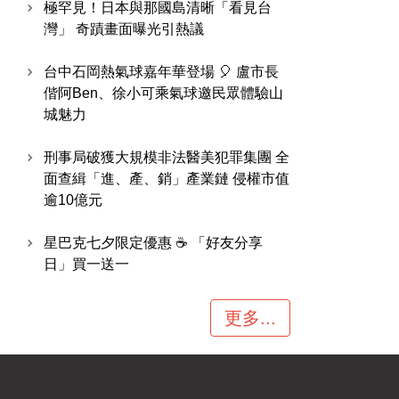
極罕見！日本與那國島清晰「看見台
灣」 奇蹟畫面曝光引熱議
台中石岡熱氣球嘉年華登場 🎈 盧市長
偕阿Ben、徐小可乘氣球邀民眾體驗山
城魅力
刑事局破獲大規模非法醫美犯罪集團 全
面查緝「進、產、銷」產業鏈 侵權市值
逾10億元
星巴克七夕限定優惠 ☕ 「好友分享
日」買一送一
更多...