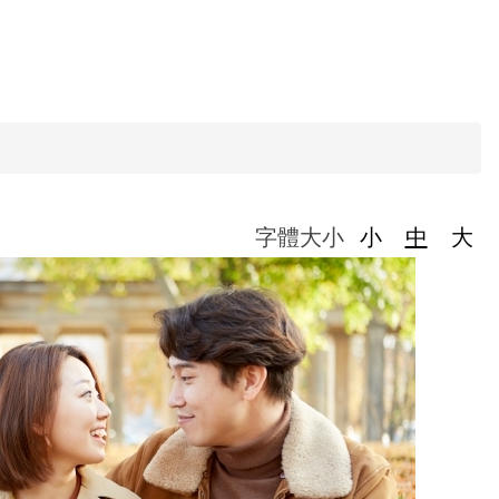
字體大小
小
中
大