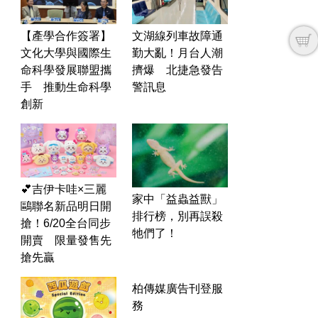
文湖線列車故障通
【產學合作簽署】
勤大亂！月台人潮
文化大學與國際生
擠爆 北捷急發告
命科學發展聯盟攜
警訊息
手 推動生命科學
創新
💕吉伊卡哇×三麗
家中「益蟲益獸」
鷗聯名新品明日開
排行榜，別再誤殺
搶！6/20全台同步
牠們了！
開賣 限量發售先
搶先贏
柏傳媒廣告刊登服
務