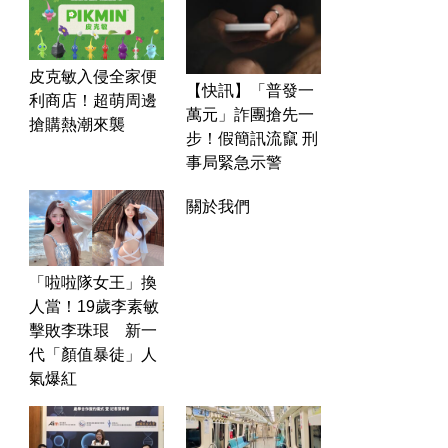
皮克敏入侵全家便
【快訊】「普發一
利商店！超萌周邊
萬元」詐團搶先一
搶購熱潮來襲
步！假簡訊流竄 刑
事局緊急示警
關於我們
「啦啦隊女王」換
人當！19歲李素敏
擊敗李珠珢 新一
代「顏值暴徒」人
氣爆紅