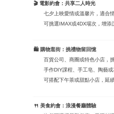
🎬 電影約會：共享二人時光
七夕上映愛情或溫馨片，適合
可挑選IMAX或4DX場次，增
🛍️ 購物逛街：挑禮物留回憶
百貨公司、商圈或特色小店，
手作DIY課程、手工皂、陶藝
可搭配下午茶或甜點小店，延
🍴 美食約會：浪漫餐廳體驗