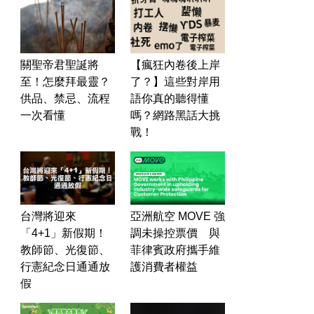
關聖帝君聖誕將
【瘋狂內卷後上岸
至！怎麼拜最靈？
了？】這些對岸用
供品、禁忌、流程
語你真的聽得懂
一次看懂
嗎？網路黑話大挑
戰！
台灣將迎來
亞洲航空 MOVE 強
「4+1」新假期！
調未操控票價 與
教師節、光復節、
菲律賓政府攜手維
行憲紀念日通通放
護消費者權益
假