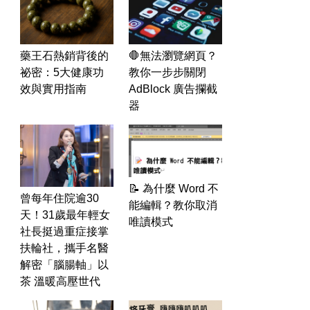
藥王石熱銷背後的
🛑無法瀏覽網頁？
祕密：5大健康功
教你一步步關閉
效與實用指南
AdBlock 廣告攔截
器
📝 為什麼 Word 不
曾每年住院逾30
能編輯？教你取消
天！31歲最年輕女
唯讀模式
社長挺過重症接掌
扶輪社，攜手名醫
解密「腦腸軸」以
茶 溫暖高壓世代