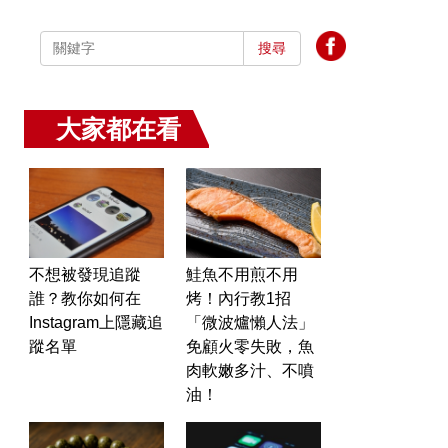
搜尋
大家都在看
不想被發現追蹤
鮭魚不用煎不用
誰？教你如何在
烤！內行教1招
Instagram上隱藏追
「微波爐懶人法」
蹤名單
免顧火零失敗，魚
肉軟嫩多汁、不噴
油！