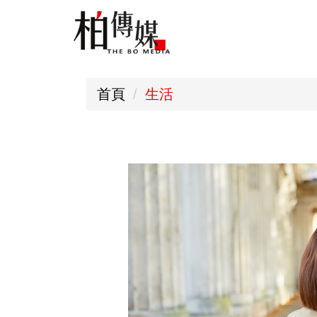
跳
到
主
要
首頁
生活
內
容
區