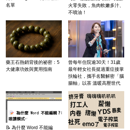
名單
火零失敗，魚肉軟嫩多汁、
不噴油！
藥王石熱銷背後的祕密：5
曾每年住院逾30天！31歲
大健康功效與實用指南
最年輕女社長挺過重症接掌
扶輪社，攜手名醫解密「腦
腸軸」以茶 溫暖高壓世代
📝 為什麼 Word 不能編