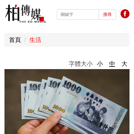
跳
到
搜尋
主
要
首頁
生活
內
容
區
字體大小
小
中
大