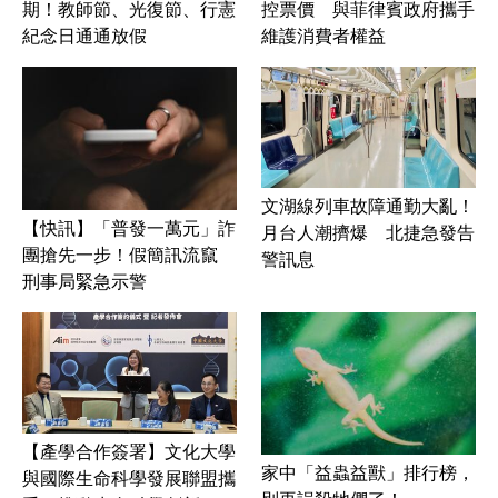
期！教師節、光復節、行憲
控票價 與菲律賓政府攜手
紀念日通通放假
維護消費者權益
文湖線列車故障通勤大亂！
【快訊】「普發一萬元」詐
月台人潮擠爆 北捷急發告
團搶先一步！假簡訊流竄
警訊息
刑事局緊急示警
【產學合作簽署】文化大學
家中「益蟲益獸」排行榜，
與國際生命科學發展聯盟攜