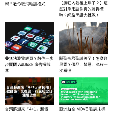
【瘋狂內卷後上岸了？】這
輯？教你取消唯讀模式
些對岸用語你真的聽得懂
嗎？網路黑話大挑戰！
🛑無法瀏覽網頁？教你一步
關聖帝君聖誕將至！怎麼拜
步關閉 AdBlock 廣告攔截
最靈？供品、禁忌、流程一
器
次看懂
台灣將迎來「4+1」新假
亞洲航空 MOVE 強調未操