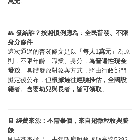
萬元
。
👥
發給誰？按照慣例應為：全民普發、不限
身分條件
這次通過的普發條文是以「
每人1萬元
」為原
則，不限年齡、職業、身分，為
普遍性現金
發放
。具體發放對象與方式，將由行政部門
擬定後公布，但
根據過往經驗推估
，
全國設
籍者、含嬰幼兒與長者，皆可領取
。
🧾
經費來源：不需舉債，來自超徵稅收與賸
餘
國民黨團指出，去年政府稅收超徵高達5283