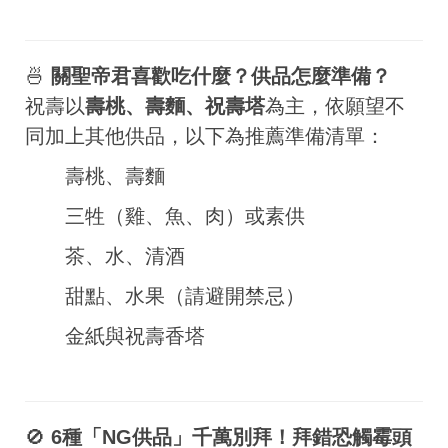
🍜
關聖帝君喜歡吃什麼？供品怎麼準備？
祝壽以
壽桃、壽麵、祝壽塔
為主，依願望不
同加上其他供品，以下為推薦準備清單：
壽桃、壽麵
三牲（雞、魚、肉）或素供
茶、水、清酒
甜點、水果（請避開禁忌）
金紙與祝壽香塔
🚫
6種「NG供品」千萬別拜！拜錯恐觸霉頭