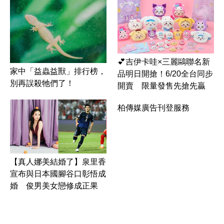
💕吉伊卡哇×三麗鷗聯名新
家中「益蟲益獸」排行榜，
品明日開搶！6/20全台同步
別再誤殺牠們了！
開賣 限量發售先搶先贏
柏傳媒廣告刊登服務
【真人娜美結婚了】泉里香
宣布與日本國腳谷口彰悟成
婚 俊男美女戀修成正果