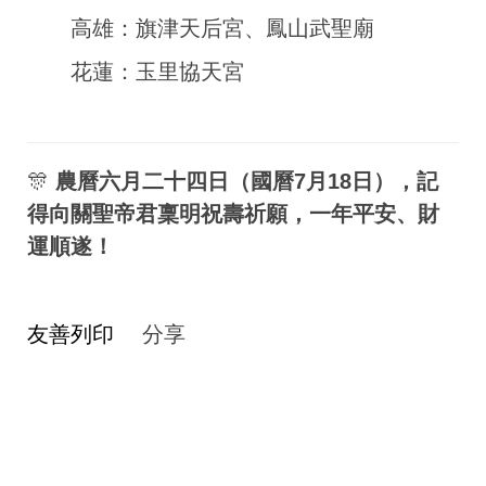
高雄：旗津天后宮、鳳山武聖廟
花蓮：玉里協天宮
🎊
農曆六月二十四日（國曆7月18日），記
得向關聖帝君稟明祝壽祈願，一年平安、財
運順遂！
友善列印
分享