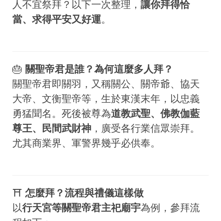
人不宜祭拜？以下一次整理，
讓你拜得恰
當、求得平安又好運
。
🎂
關聖帝君是誰？為何這麼多人拜？
關聖帝君即關羽，又稱關公、關帝爺、協天
大帝、文衡聖帝等，生於東漢末年，以忠義
勇猛聞名。死後被尊為
道教武聖、佛教伽藍
尊王、民間武財神
，廣受各行業信眾崇拜。
尤其商業界、軍警界幾乎必供奉。
⛩
怎麼拜？流程與禮儀這樣做
以
行天宮等關聖帝君主祀廟宇
為例，參拜流