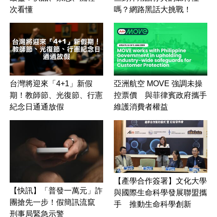
次看懂
嗎？網路黑話大挑戰！
台灣將迎來「4+1」新假
亞洲航空 MOVE 強調未操
期！教師節、光復節、行憲
控票價 與菲律賓政府攜手
紀念日通通放假
維護消費者權益
【產學合作簽署】文化大學
【快訊】「普發一萬元」詐
與國際生命科學發展聯盟攜
團搶先一步！假簡訊流竄
手 推動生命科學創新
刑事局緊急示警