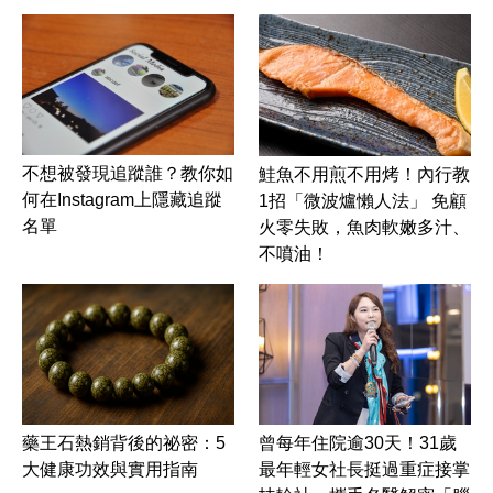
不想被發現追蹤誰？教你如
鮭魚不用煎不用烤！內行教
何在Instagram上隱藏追蹤
1招「微波爐懶人法」 免顧
名單
火零失敗，魚肉軟嫩多汁、
不噴油！
藥王石熱銷背後的祕密：5
曾每年住院逾30天！31歲
大健康功效與實用指南
最年輕女社長挺過重症接掌