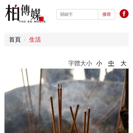
跳
到
搜尋
主
要
首頁
生活
內
容
區
字體大小
小
中
大