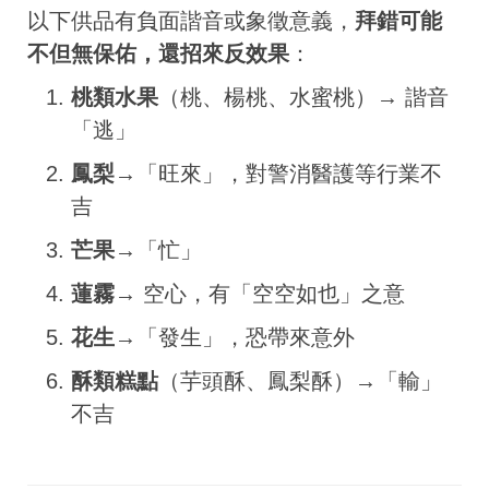
以下供品有負面諧音或象徵意義，
拜錯可能
不但無保佑，還招來反效果
：
桃類水果
（桃、楊桃、水蜜桃）→ 諧音
「逃」
鳳梨
→「旺來」，對警消醫護等行業不
吉
芒果
→「忙」
蓮霧
→ 空心，有「空空如也」之意
花生
→「發生」，恐帶來意外
酥類糕點
（芋頭酥、鳳梨酥）→「輸」
不吉