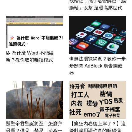
扶輪社，攜手名醫解密「腦
腸軸」以茶 溫暖高壓世代
📝 為什麼 Word 不能編
🛑無法瀏覽網頁？教你一步
輯？教你取消唯讀模式
步關閉 AdBlock 廣告攔截
器
關聖帝君聖誕將至！怎麼拜
【瘋狂內卷後上岸了？】這
最靈？供品、禁忌、流程一
些對岸用語你真的聽得懂