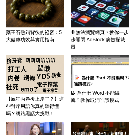
藥王石熱銷背後的祕密：5
🛑無法瀏覽網頁？教你一步
大健康功效與實用指南
步關閉 AdBlock 廣告攔截
器
📝 為什麼 Word 不能編
【瘋狂內卷後上岸了？】這
輯？教你取消唯讀模式
些對岸用語你真的聽得懂
嗎？網路黑話大挑戰！