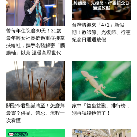
台灣將迎來「4+1」新假
曾每年住院逾30天！31歲
期！教師節、光復節、行憲
最年輕女社長挺過重症接掌
紀念日通通放假
扶輪社，攜手名醫解密「腦
腸軸」以茶 溫暖高壓世代
家中「益蟲益獸」排行榜，
關聖帝君聖誕將至！怎麼拜
別再誤殺牠們了！
最靈？供品、禁忌、流程一
次看懂