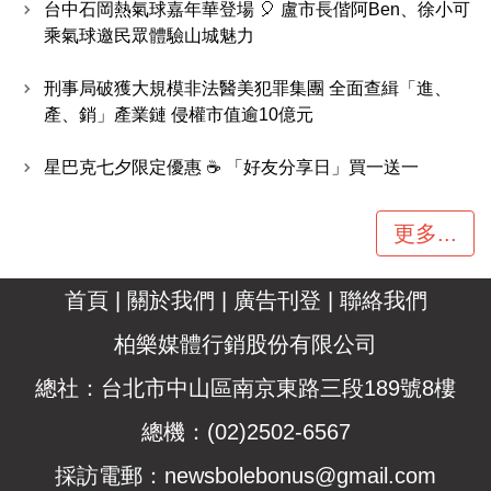
台中石岡熱氣球嘉年華登場 🎈 盧市長偕阿Ben、徐小可
乘氣球邀民眾體驗山城魅力
刑事局破獲大規模非法醫美犯罪集團 全面查緝「進、
產、銷」產業鏈 侵權市值逾10億元
星巴克七夕限定優惠 ☕ 「好友分享日」買一送一
更多...
首頁
|
關於我們
|
廣告刊登
|
聯絡我們
柏樂媒體行銷股份有限公司
總社：台北市中山區南京東路三段189號8樓
總機：(02)2502-6567
採訪電郵：
newsbolebonus@gmail.com