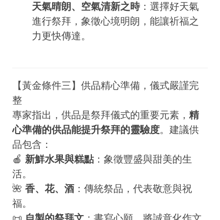
天氣晴朗、空氣清新之時
：選擇好天氣
進行祭拜，象徵心境明朗，能讓祈福之
力更快傳達。
【黃金條件三】供品精心準備，儀式嚴謹完
整
專家指出，供品是祭拜儀式的重要元素，
精
心準備的供品能提升祭拜的靈驗度
。建議供
品包含：
🍎
新鮮水果與糕點
：象徵豐盛與甜美的生
活。
🌺
香、花、酒
：傳統祭品，代表敬意與祝
福。
📜
自製的祭拜文
：書寫心願，將誠意化作文