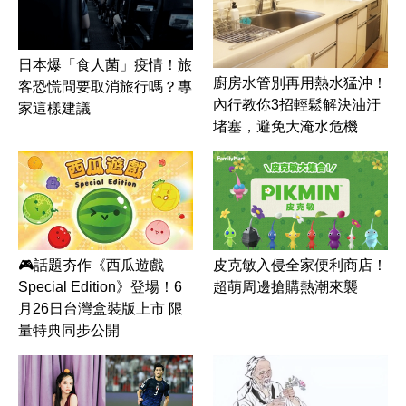
日本爆「食人菌」疫情！旅
廚房水管別再用熱水猛沖！
客恐慌問要取消旅行嗎？專
內行教你3招輕鬆解決油汙
家這樣建議
堵塞，避免大淹水危機
皮克敏入侵全家便利商店！
🎮話題夯作《西瓜遊戲
超萌周邊搶購熱潮來襲
Special Edition》登場！6
月26日台灣盒裝版上市 限
量特典同步公開