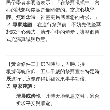
民俗學者李明道表示：「在祭拜儀式中，內
心的誠懇與虔誠是最關鍵的。當您
心境平
靜、無雜念
時，神靈更易感應您的祈求。」
📌
專家建議
：在進行祭拜前，不妨先做些冥
想或淨心儀式，清理心中的煩憂，讓整個儀
式充滿真誠與敬意。
【黃金條件二】選對時辰，吉時加持
根據傳統信仰，五年千歲的祭拜宜在
特定時
辰
進行，這能使得祈福效果事半功倍。
⏰
專家建議
：
清晨或傍晚
：此時天地氣息交融，適合
祈求平安與順遂。