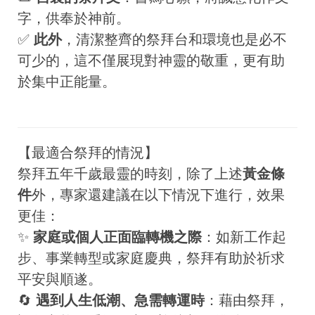
字，供奉於神前。
✅
此外
，清潔整齊的祭拜台和環境也是必不
可少的，這不僅展現對神靈的敬重，更有助
於集中正能量。
【最適合祭拜的情況】
祭拜五年千歲最靈的時刻，除了上述
黃金條
件
外，專家還建議在以下情況下進行，效果
更佳：
✨
家庭或個人正面臨轉機之際
：如新工作起
步、事業轉型或家庭慶典，祭拜有助於祈求
平安與順遂。
🔄
遇到人生低潮、急需轉運時
：藉由祭拜，