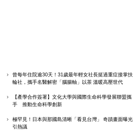
曾每年住院逾30天！31歲最年輕女社長挺過重症接掌扶
輪社，攜手名醫解密「腦腸軸」以茶 溫暖高壓世代
【產學合作簽署】文化大學與國際生命科學發展聯盟攜
手 推動生命科學創新
極罕見！日本與那國島清晰「看見台灣」 奇蹟畫面曝光
引熱議