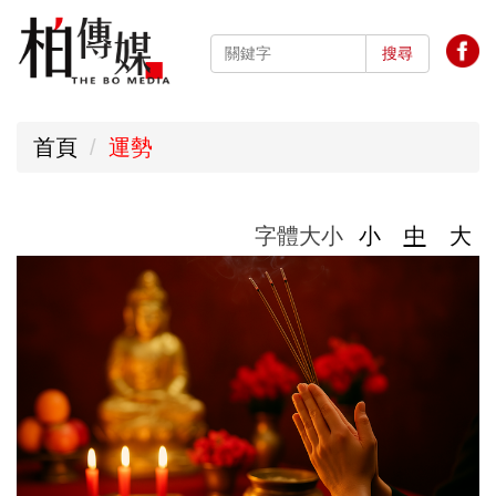
跳
到
搜尋
主
要
首頁
運勢
內
容
區
字體大小
小
中
大