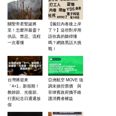
關聖帝君聖誕將
【瘋狂內卷後上岸
至！怎麼拜最靈？
了？】這些對岸用
供品、禁忌、流程
語你真的聽得懂
一次看懂
嗎？網路黑話大挑
戰！
台灣將迎來
亞洲航空 MOVE 強
「4+1」新假期！
調未操控票價 與
教師節、光復節、
菲律賓政府攜手維
行憲紀念日通通放
護消費者權益
假