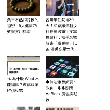
藥王石熱銷背後的
曾每年住院逾30
祕密：5大健康功
天！31歲最年輕女
效與實用指南
社長挺過重症接掌
扶輪社，攜手名醫
解密「腦腸軸」以
茶 溫暖高壓世代
📝 為什麼 Word 不
🛑無法瀏覽網頁？
能編輯？教你取消
教你一步步關閉
唯讀模式
AdBlock 廣告攔截
器