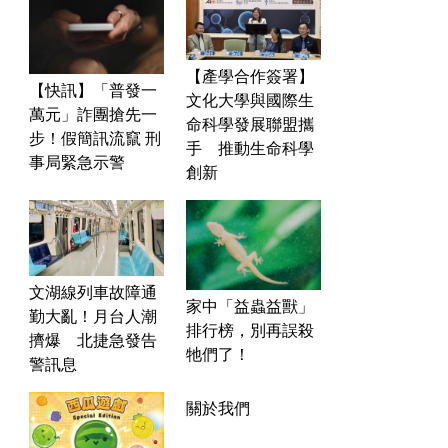
【產學合作簽署】
【快訊】「普發一
文化大學與國際生
萬元」詐團搶先一
命科學發展聯盟攜
步！假簡訊流竄 刑
手 推動生命科學
事局緊急示警
創新
運勢
生活
台
文湖線列車故障通
家中「益蟲益獸」
勤大亂！月台人潮
排行榜，別再誤殺
擠爆 北捷急發告
牠們了！
警訊息
關於我們