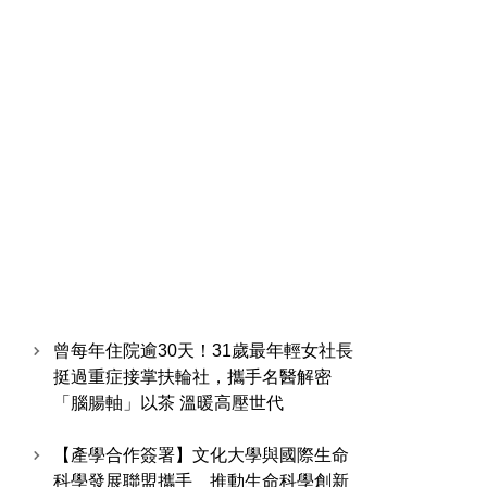
曾每年住院逾30天！31歲最年輕女社長
挺過重症接掌扶輪社，攜手名醫解密
「腦腸軸」以茶 溫暖高壓世代
【產學合作簽署】文化大學與國際生命
科學發展聯盟攜手 推動生命科學創新