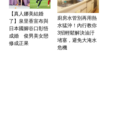
【真人娜美結婚
廚房水管別再用熱
了】泉里香宣布與
水猛沖！內行教你
日本國腳谷口彰悟
3招輕鬆解決油汙
成婚 俊男美女戀
堵塞，避免大淹水
修成正果
危機