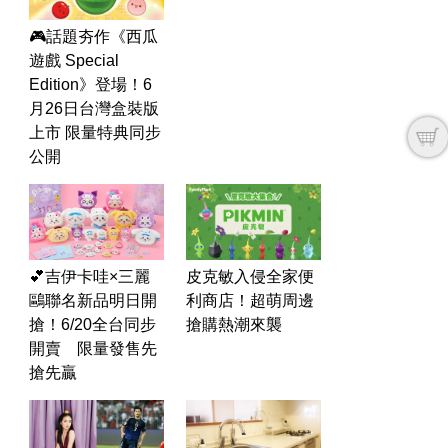
🎮話題夯作《西瓜
遊戲 Special
Edition》登場！6
月26日台灣盒裝版
上市 限量特典同步
公開
皮克敏入侵全家便
💕吉伊卡哇×三麗
利商店！超萌周邊
鷗聯名新品明日開
搶購熱潮來襲
搶！6/20全台同步
開賣 限量發售先
搶先贏