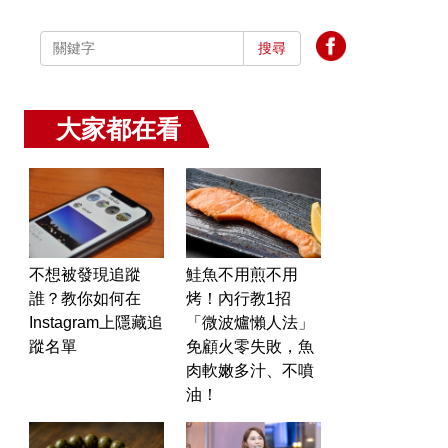
搜尋
大家都在看
不想被發現追蹤
鮭魚不用煎不用
誰？教你如何在
烤！內行教1招
Instagram上隱藏追
「微波爐懶人法」
蹤名單
免顧火零失敗，魚
肉軟嫩多汁、不噴
油！