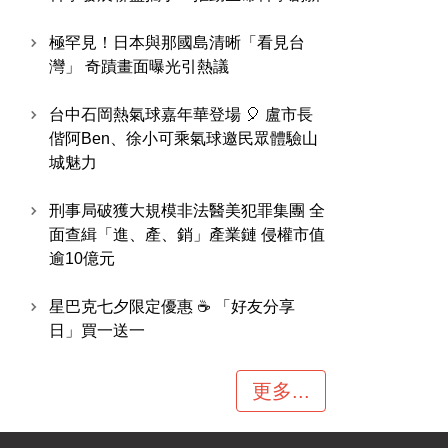
極罕見！日本與那國島清晰「看見台
灣」 奇蹟畫面曝光引熱議
台中石岡熱氣球嘉年華登場 🎈 盧市長
偕阿Ben、徐小可乘氣球邀民眾體驗山
城魅力
刑事局破獲大規模非法醫美犯罪集團 全
面查緝「進、產、銷」產業鏈 侵權市值
逾10億元
星巴克七夕限定優惠 ☕ 「好友分享
日」買一送一
更多...