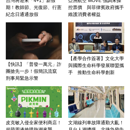
台灣將迎來「4+1」新假
亞洲航空 MOVE 強調未操
期！教師節、光復節、行憲
控票價 與菲律賓政府攜手
紀念日通通放假
維護消費者權益
【產學合作簽署】文化大學
【快訊】「普發一萬元」詐
與國際生命科學發展聯盟攜
團搶先一步！假簡訊流竄
手 推動生命科學創新
刑事局緊急示警
皮克敏入侵全家便利商店！
文湖線列車故障通勤大亂！
超萌周邊搶購熱潮來襲
月台人潮擠爆 北捷急發告