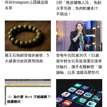
何在Instagram上隱藏追蹤
1招「微波爐懶人法」 免顧
名單
火零失敗，魚肉軟嫩多汁、
不噴油！
藥王石熱銷背後的祕密：5
曾每年住院逾30天！31歲
大健康功效與實用指南
最年輕女社長挺過重症接掌
扶輪社，攜手名醫解密「腦
腸軸」以茶 溫暖高壓世代