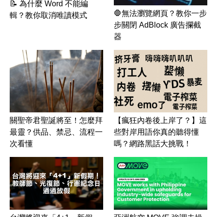
📝 為什麼 Word 不能編
🛑無法瀏覽網頁？教你一步
輯？教你取消唯讀模式
步關閉 AdBlock 廣告攔截
器
關聖帝君聖誕將至！怎麼拜
【瘋狂內卷後上岸了？】這
最靈？供品、禁忌、流程一
些對岸用語你真的聽得懂
次看懂
嗎？網路黑話大挑戰！