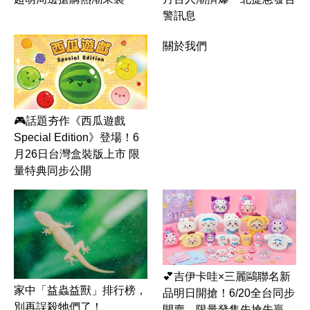
警訊息
關於我們
🎮話題夯作《西瓜遊戲
Special Edition》登場！6
月26日台灣盒裝版上市 限
量特典同步公開
💕吉伊卡哇×三麗鷗聯名新
家中「益蟲益獸」排行榜，
品明日開搶！6/20全台同步
別再誤殺牠們了！
開賣 限量發售先搶先贏