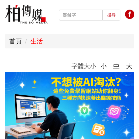
跳
到
搜尋
主
要
首頁
生活
內
容
區
字體大小
小
中
大