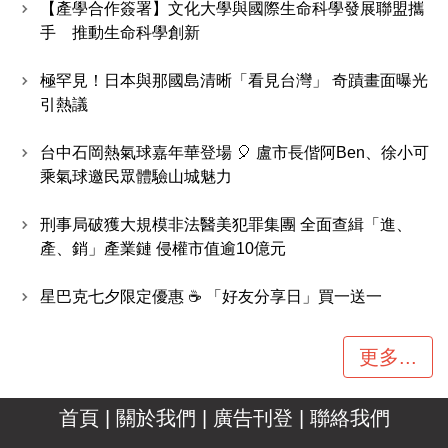
【產學合作簽署】文化大學與國際生命科學發展聯盟攜
手 推動生命科學創新
極罕見！日本與那國島清晰「看見台灣」 奇蹟畫面曝光
引熱議
台中石岡熱氣球嘉年華登場 🎈 盧市長偕阿Ben、徐小可
乘氣球邀民眾體驗山城魅力
刑事局破獲大規模非法醫美犯罪集團 全面查緝「進、
產、銷」產業鏈 侵權市值逾10億元
星巴克七夕限定優惠 ☕ 「好友分享日」買一送一
更多...
首頁
|
關於我們
|
廣告刊登
|
聯絡我們