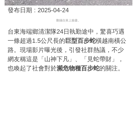
發布日期 :
2025-04-24
翻攝自
黃上
臉書。
台東海端鄉清潔隊24日執勤途中，驚喜巧遇
一條超過1.5公尺長的
巨型百步蛇
橫越南橫公
路。現場影片曝光後，引發社群熱議，不少
網友稱這是「山神下凡」、「見蛇帶財」，
也喚起了社會對於
瀕危物種百步蛇
的關注。