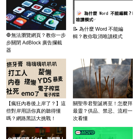
📝 為什麼 Word 不能編
🛑無法瀏覽網頁？教你一步
輯？教你取消唯讀模式
步關閉 AdBlock 廣告攔截
器
【瘋狂內卷後上岸了？】這
關聖帝君聖誕將至！怎麼拜
些對岸用語你真的聽得懂
最靈？供品、禁忌、流程一
嗎？網路黑話大挑戰！
次看懂