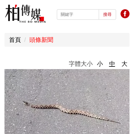
跳
到
搜尋
主
要
首頁
頭條新聞
內
容
區
字體大小
小
中
大