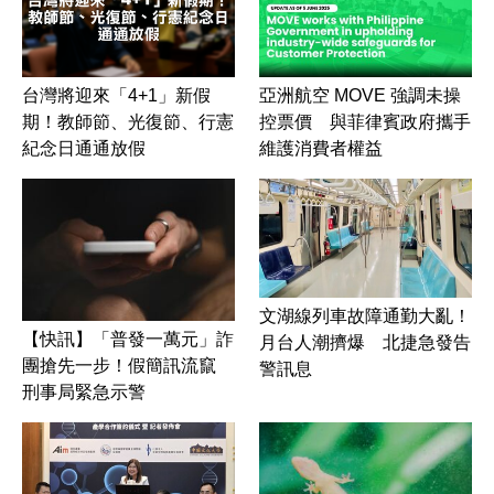
台灣將迎來「4+1」新假
亞洲航空 MOVE 強調未操
期！教師節、光復節、行憲
控票價 與菲律賓政府攜手
紀念日通通放假
維護消費者權益
文湖線列車故障通勤大亂！
【快訊】「普發一萬元」詐
月台人潮擠爆 北捷急發告
團搶先一步！假簡訊流竄
警訊息
刑事局緊急示警