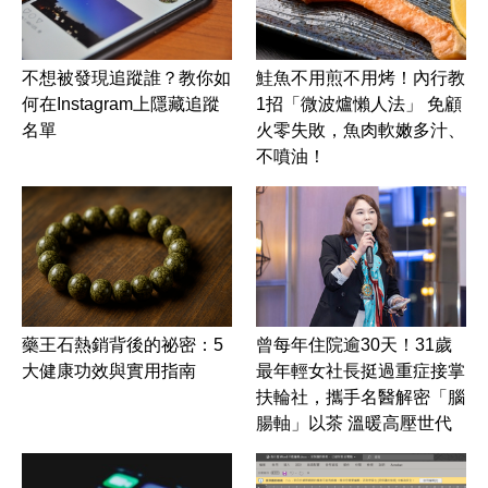
不想被發現追蹤誰？教你如
鮭魚不用煎不用烤！內行教
何在Instagram上隱藏追蹤
1招「微波爐懶人法」 免顧
名單
火零失敗，魚肉軟嫩多汁、
不噴油！
藥王石熱銷背後的祕密：5
曾每年住院逾30天！31歲
大健康功效與實用指南
最年輕女社長挺過重症接掌
扶輪社，攜手名醫解密「腦
腸軸」以茶 溫暖高壓世代