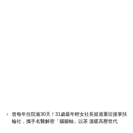
曾每年住院逾30天！31歲最年輕女社長挺過重症接掌扶
輪社，攜手名醫解密「腦腸軸」以茶 溫暖高壓世代