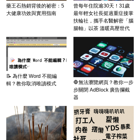
藥王石熱銷背後的祕密：5
曾每年住院逾30天！31歲
大健康功效與實用指南
最年輕女社長挺過重症接掌
扶輪社，攜手名醫解密「腦
腸軸」以茶 溫暖高壓世代
📝 為什麼 Word 不能編
🛑無法瀏覽網頁？教你一步
輯？教你取消唯讀模式
步關閉 AdBlock 廣告攔截
器