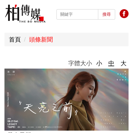
跳
到
搜尋
主
要
首頁
頭條新聞
內
容
區
字體大小
小
中
大