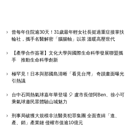
曾每年住院逾30天！31歲最年輕女社長挺過重症接掌扶
輪社，攜手名醫解密「腦腸軸」以茶 溫暖高壓世代
【產學合作簽署】文化大學與國際生命科學發展聯盟攜
手 推動生命科學創新
極罕見！日本與那國島清晰「看見台灣」 奇蹟畫面曝光
引熱議
台中石岡熱氣球嘉年華登場 🎈 盧市長偕阿Ben、徐小可
乘氣球邀民眾體驗山城魅力
刑事局破獲大規模非法醫美犯罪集團 全面查緝「進、
產、銷」產業鏈 侵權市值逾10億元