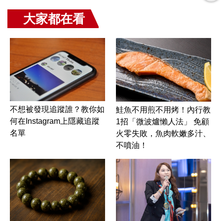
大家都在看
不想被發現追蹤誰？教你如
鮭魚不用煎不用烤！內行教
何在Instagram上隱藏追蹤
1招「微波爐懶人法」 免顧
名單
火零失敗，魚肉軟嫩多汁、
不噴油！