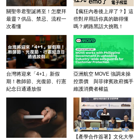
關聖帝君聖誕將至！怎麼拜
【瘋狂內卷後上岸了？】這
最靈？供品、禁忌、流程一
些對岸用語你真的聽得懂
次看懂
嗎？網路黑話大挑戰！
台灣將迎來「4+1」新假
亞洲航空 MOVE 強調未操
期！教師節、光復節、行憲
控票價 與菲律賓政府攜手
紀念日通通放假
維護消費者權益
【產學合作簽署】文化大學