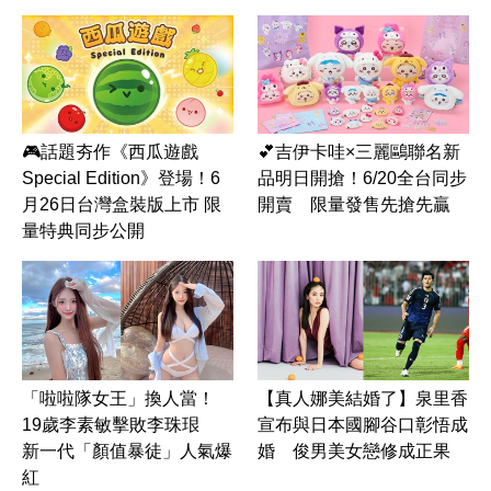
🎮話題夯作《西瓜遊戲
💕吉伊卡哇×三麗鷗聯名新
Special Edition》登場！6
品明日開搶！6/20全台同步
月26日台灣盒裝版上市 限
開賣 限量發售先搶先贏
量特典同步公開
「啦啦隊女王」換人當！
【真人娜美結婚了】泉里香
19歲李素敏擊敗李珠珢
宣布與日本國腳谷口彰悟成
新一代「顏值暴徒」人氣爆
婚 俊男美女戀修成正果
紅