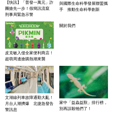
【快訊】「普發一萬元」詐
與國際生命科學發展聯盟攜
團搶先一步！假簡訊流竄
手 推動生命科學創新
刑事局緊急示警
關於我們
皮克敏入侵全家便利商店！
超萌周邊搶購熱潮來襲
文湖線列車故障通勤大亂！
家中「益蟲益獸」排行榜，
月台人潮擠爆 北捷急發告
別再誤殺牠們了！
警訊息