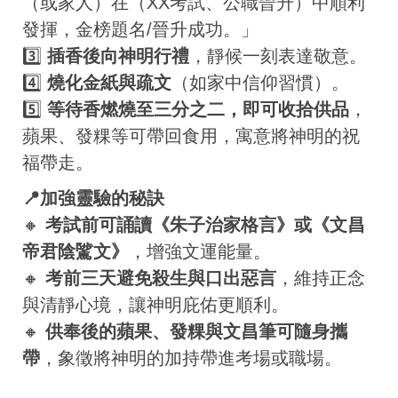
（或家人）在（XX考試、公職晉升）中順利
發揮，金榜題名/晉升成功。」
3️⃣
插香後向神明行禮
，靜候一刻表達敬意。
4️⃣
燒化金紙與疏文
（如家中信仰習慣）。
5️⃣
等待香燃燒至三分之二，即可收拾供品
，
蘋果、發粿等可帶回食用，寓意將神明的祝
福帶走。
📍加強靈驗的秘訣
🔸
考試前可誦讀《朱子治家格言》或《文昌
帝君陰騭文》
，增強文運能量。
🔸
考前三天避免殺生與口出惡言
，維持正念
與清靜心境，讓神明庇佑更順利。
🔸
供奉後的蘋果、發粿與文昌筆可隨身攜
帶
，象徵將神明的加持帶進考場或職場。