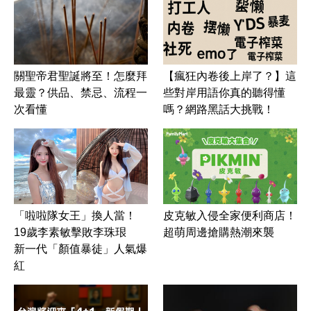
關聖帝君聖誕將至！怎麼拜
【瘋狂內卷後上岸了？】這
最靈？供品、禁忌、流程一
些對岸用語你真的聽得懂
次看懂
嗎？網路黑話大挑戰！
皮克敏入侵全家便利商店！
「啦啦隊女王」換人當！
超萌周邊搶購熱潮來襲
19歲李素敏擊敗李珠珢
新一代「顏值暴徒」人氣爆
紅