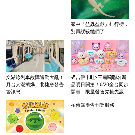
家中「益蟲益獸」排行榜，
別再誤殺牠們了！
文湖線列車故障通勤大亂！
💕吉伊卡哇×三麗鷗聯名新
月台人潮擠爆 北捷急發告
品明日開搶！6/20全台同步
警訊息
開賣 限量發售先搶先贏
柏傳媒廣告刊登服務