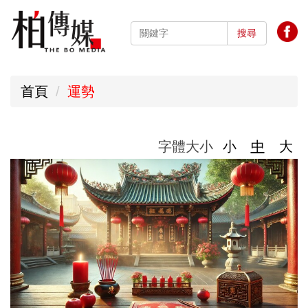
跳
到
搜尋
主
要
首頁
運勢
內
容
區
字體大小
小
中
大