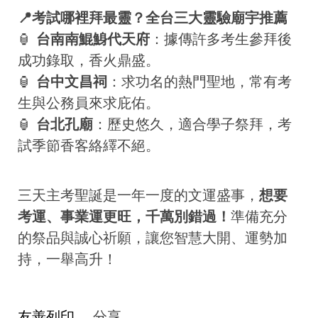
📍考試哪裡拜最靈？全台三大靈驗廟宇推薦
🏮
台南南鯤鯓代天府
：據傳許多考生參拜後
成功錄取，香火鼎盛。
🏮
台中文昌祠
：求功名的熱門聖地，常有考
生與公務員來求庇佑。
🏮
台北孔廟
：歷史悠久，適合學子祭拜，考
試季節香客絡繹不絕。
三天主考聖誕是一年一度的文運盛事，
想要
考運、事業運更旺，千萬別錯過！
準備充分
的祭品與誠心祈願，讓您智慧大開、運勢加
持，一舉高升！
友善列印
分享