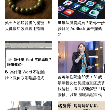
藥王石熱銷背後的祕密：5
🛑無法瀏覽網頁？教你一步
大健康功效與實用指南
步關閉 AdBlock 廣告攔截
器
📝 為什麼 Word 不能編
曾每年住院逾30天！31歲
輯？教你取消唯讀模式
最年輕女社長挺過重症接掌
扶輪社，攜手名醫解密「腦
腸軸」以茶 溫暖高壓世代