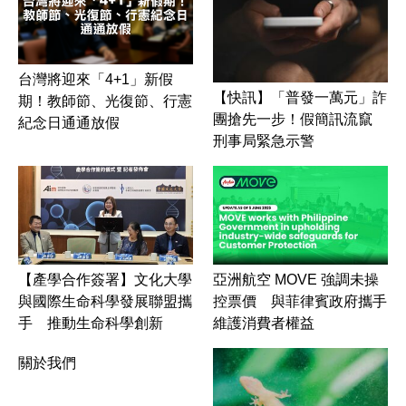
台灣將迎來「4+1」新假
【快訊】「普發一萬元」詐
期！教師節、光復節、行憲
團搶先一步！假簡訊流竄
紀念日通通放假
刑事局緊急示警
【產學合作簽署】文化大學
亞洲航空 MOVE 強調未操
與國際生命科學發展聯盟攜
控票價 與菲律賓政府攜手
手 推動生命科學創新
維護消費者權益
關於我們