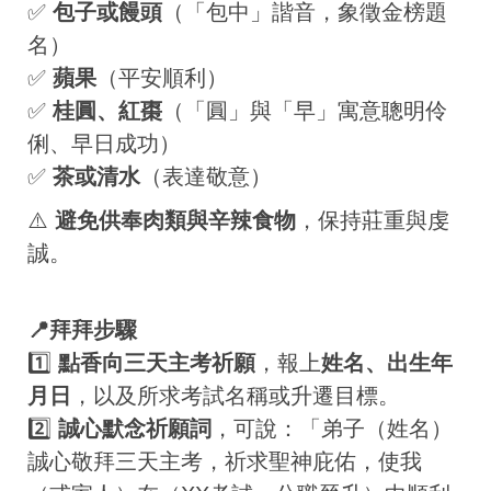
✅
包子或饅頭
（「包中」諧音，象徵金榜題
名）
✅
蘋果
（平安順利）
✅
桂圓、紅棗
（「圓」與「早」寓意聰明伶
俐、早日成功）
✅
茶或清水
（表達敬意）
⚠️
避免供奉肉類與辛辣食物
，保持莊重與虔
誠。
📍拜拜步驟
1️⃣
點香向三天主考祈願
，報上
姓名、出生年
月日
，以及所求考試名稱或升遷目標。
2️⃣
誠心默念祈願詞
，可說：「弟子（姓名）
誠心敬拜三天主考，祈求聖神庇佑，使我