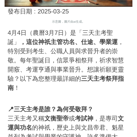
發布日期 :
2025-03-25
示意圖，圖片由ai生成。
4月4日（農曆3月7日）是「三天主考聖
誕」
，這位神祇主管
功名、仕途、學業運
，
特別受到考生、公職人員與求晉升者的崇
敬。每年聖誕日，信眾爭相祭拜，祈求智慧
開竅、考運亨通與事業晉升。想讓祈願更靈
驗？以下為您整理最詳細的
三天主考祭拜指
南
！
📍三天主考是誰？為何受敬拜？
三天主考又稱
文衡聖帝
或
考試神
，是專司
文
運與功名
的神祇，歷史上與文昌帝君、魁星
並列為考試與學業的守護神。許多準備大