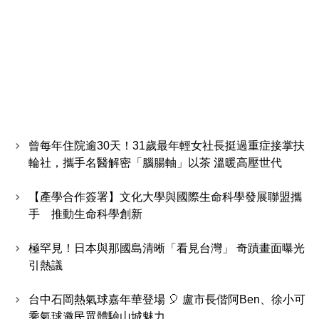
曾每年住院逾30天！31歲最年輕女社長挺過重症接掌扶
輪社，攜手名醫解密「腦腸軸」以茶 溫暖高壓世代
【產學合作簽署】文化大學與國際生命科學發展聯盟攜
手 推動生命科學創新
極罕見！日本與那國島清晰「看見台灣」 奇蹟畫面曝光
引熱議
台中石岡熱氣球嘉年華登場 🎈 盧市長偕阿Ben、徐小可
乘氣球邀民眾體驗山城魅力