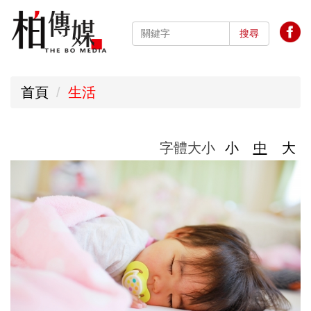
跳
到
搜尋
主
要
首頁
生活
內
容
區
字體大小
小
中
大