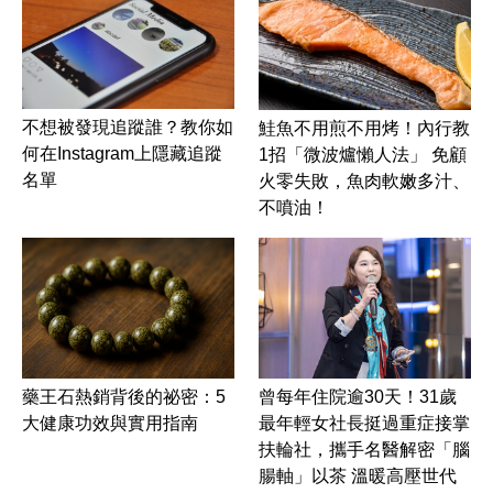
不想被發現追蹤誰？教你如
鮭魚不用煎不用烤！內行教
何在Instagram上隱藏追蹤
1招「微波爐懶人法」 免顧
名單
火零失敗，魚肉軟嫩多汁、
不噴油！
藥王石熱銷背後的祕密：5
曾每年住院逾30天！31歲
大健康功效與實用指南
最年輕女社長挺過重症接掌
扶輪社，攜手名醫解密「腦
腸軸」以茶 溫暖高壓世代