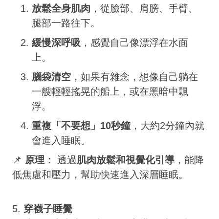
放鬆全身肌肉
，從臉部、肩膀、手臂、
腿部一路往下。
緩慢深呼吸
，感覺自己像漂浮在水面
上。
腦袋清空
，如果有雜念，想像自己躺在
一艘輕輕搖晃的船上，或在黑暗中飄
浮。
重複「不要想」10秒鐘
，大約2分鐘內就
會進入睡眠。
📌
原理：
透過
肌肉放鬆和視覺化引導
，能降
低焦慮和壓力，幫助快速進入深層睡眠。
5.
穿襪子睡覺