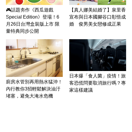
🎮話題夯作《西瓜遊戲
【真人娜美結婚了】泉里香
Special Edition》登場！6
宣布與日本國腳谷口彰悟成
月26日台灣盒裝版上市 限
婚 俊男美女戀修成正果
量特典同步公開
日本爆「食人菌」疫情！旅
廚房水管別再用熱水猛沖！
客恐慌問要取消旅行嗎？專
內行教你3招輕鬆解決油汙
家這樣建議
堵塞，避免大淹水危機