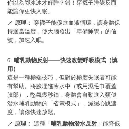
你以為腳冰冰才好睡？錯！穿襪子睡覺反而
能讓你更快入眠。
📌
原理：
穿襪子能促進血液循環，讓身體保
持適當溫度，使大腦發出「準備睡覺」的信
號，加速入眠。
6.
哺乳動物反射——快速改變呼吸模式（慎
用）
這是一種極端技巧，但對於極度失眠者可能
有幫助。將臉埋進冷水中（或用濕毛巾覆蓋
臉部），憋氣幾秒鐘，身體會自動進入類似
潛水哺乳動物的「省電模式」，減緩心跳速
度，讓你快速放鬆。
📌
原理：
這種「
哺乳動物潛水反射
」能降低