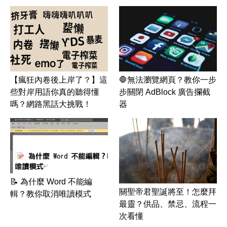
【瘋狂內卷後上岸了？】這
🛑無法瀏覽網頁？教你一步
些對岸用語你真的聽得懂
步關閉 AdBlock 廣告攔截
嗎？網路黑話大挑戰！
器
📝 為什麼 Word 不能編
關聖帝君聖誕將至！怎麼拜
輯？教你取消唯讀模式
最靈？供品、禁忌、流程一
次看懂