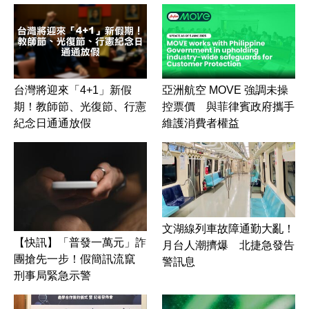
台灣將迎來「4+1」新假
亞洲航空 MOVE 強調未操
期！教師節、光復節、行憲
控票價 與菲律賓政府攜手
紀念日通通放假
維護消費者權益
文湖線列車故障通勤大亂！
【快訊】「普發一萬元」詐
月台人潮擠爆 北捷急發告
團搶先一步！假簡訊流竄
警訊息
刑事局緊急示警