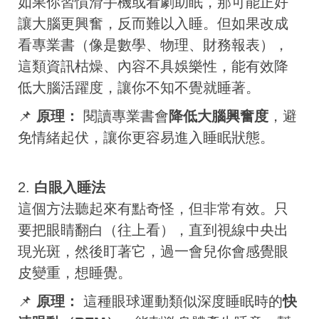
如果你習慣滑手機或看劇助眠，那可能正好
讓大腦更興奮，反而難以入睡。但如果改成
看專業書（像是數學、物理、財務報表），
這類資訊枯燥、內容不具娛樂性，能有效降
低大腦活躍度，讓你不知不覺就睡著。
📌
原理：
閱讀專業書會
降低大腦興奮度
，避
免情緒起伏，讓你更容易進入睡眠狀態。
2.
白眼入睡法
這個方法聽起來有點奇怪，但非常有效。只
要把眼睛翻白（往上看），直到視線中央出
現光斑，然後盯著它，過一會兒你會感覺眼
皮變重，想睡覺。
📌
原理：
這種眼球運動類似深度睡眠時的
快