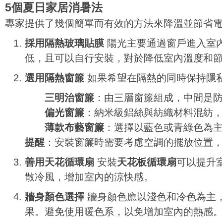
5個夏日家居消暑法
專家提供了幾個簡單而有效的方法來降溫並節省
採用隔熱玻璃貼膜
陽光主要通過窗戶進入室
低，且可以自行安裝，對於降低室內溫度和
選用隔熱窗簾
如果希望在隔熱的同時保持隱
三明治窗簾
：由三層窗簾組成，中間是防
偏光窗簾
：納米級鋁絲與紡織材料混紡
薄款布藝窗簾
：選擇以藍色或青綠色為
提醒
：安裝窗簾時需要考慮空調的擺放位置
善用天花循環扇
安裝
天花板循環扇
可以提升
散冷風，增加室內的涼快感。
牆身顏色選擇
牆身顏色應以淺色和冷色為主
果。避免使用暖色系，以免增加室內的熱感