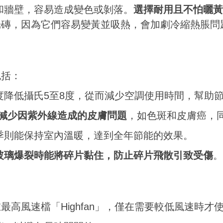
和牆壁，容易造成變色或剝落。
選擇耐用且不怕曬黃
光磚，因為它們容易變黃並吸熱，會加劇冷縮熱脹問
包括：
降低攝氏5至8度，從而減少空調使用時間，幫助
減少因紫外線造成的皮膚問題
，如色斑和皮膚癌，
季則能保持室內溫暖，達到全年節能的效果。
玻璃爆裂時能將碎片黏住，防止碎片飛散引致受傷
。
最高風速檔「Highfan」，僅在需要較低風速時才