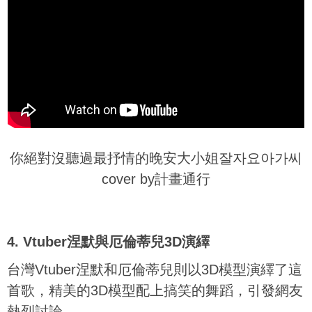
你絕對沒聽過最抒情的晚安大小姐잘자요아가씨
cover by計畫通行
4. Vtuber涅默與厄倫蒂兒3D演繹
台灣Vtuber涅默和厄倫蒂兒則以3D模型演繹了這
首歌，精美的3D模型配上搞笑的舞蹈，引發網友
熱烈討論。