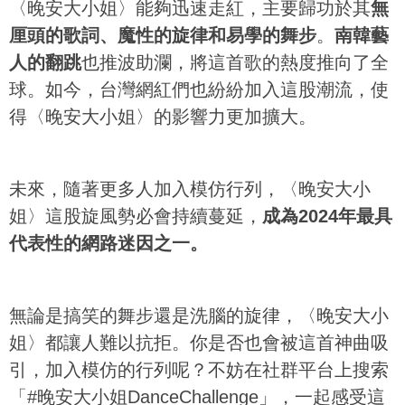
〈晚安大小姐〉能夠迅速走紅，主要歸功於其
無
厘頭的歌詞、魔性的旋律和易學的舞步
。
南韓藝
人的翻跳
也推波助瀾，將這首歌的熱度推向了全
球。如今，台灣網紅們也紛紛加入這股潮流，使
得〈晚安大小姐〉的影響力更加擴大。
未來，隨著更多人加入模仿行列，〈晚安大小
姐〉這股旋風勢必會持續蔓延，
成為2024年最具
代表性的網路迷因之一。
無論是搞笑的舞步還是洗腦的旋律，〈晚安大小
姐〉都讓人難以抗拒。你是否也會被這首神曲吸
引，加入模仿的行列呢？不妨在社群平台上搜索
「#晚安大小姐DanceChallenge」，一起感受這