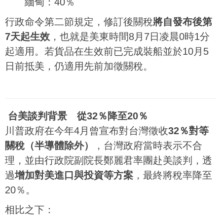
緬甸：40％
行政命令第二節規定，修訂後關稅
將自發布後第
7天起生效
，也就是美東時間8月7日凌晨0時1分
起適用。若貨品在生效前已完成裝船並於10月5
日前抵美，仍適用先前加徵關稅。
台美談判背景 從32％降至20％
川普政府在今年4月曾宣布對台灣徵收
32％對等
關稅（半導體除外）
，台灣政府當時表示不合
理，並由行政院副院長鄭麗君率團赴美談判，透
過
增加對美進口與投資等方案
，最終將稅率降至
20％。
相比之下：