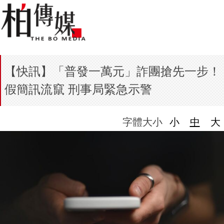
【快訊】「普發一萬元」詐團搶先一步！
假簡訊流竄 刑事局緊急示警
字體大小
小
中
大