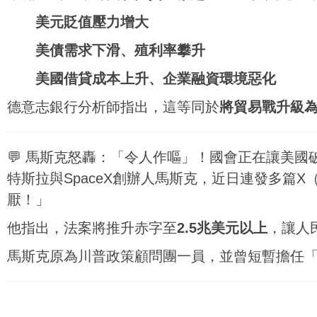
美元貶值壓力增大
美債需求下滑、殖利率攀升
美國借貸成本上升、企業融資環境惡化
德意志銀行分析師指出，這等同於
將貿易戰升級
💬 馬斯克怒轟：「令人作嘔」！國會正在讓美國
特斯拉與SpaceX創辦人馬斯克，近日連發多篇X
厭！」
他指出，法案將推升赤字至
2.5兆美元以上
，讓人
馬斯克原為川普政策顧問團一員，並曾短暫擔任