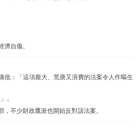
經濟自傷。
案。他痛批：「這項龐大、荒唐又浪費的法案令人作嘔生
產」。
部，不少財政鷹派也開始反對該法案。