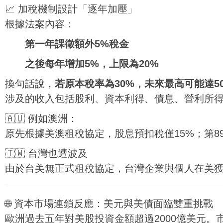
📈 加稅機制設計「逐年加壓」
根據法案內容：
第一年課徵額外5%稅金
之後每年增加5%，上限為20%
換句話說，
若原本稅率為30%，未來最高可能達5
涉及的收入包括股利、資本利得、債息、營利所
🇦🇺 例如澳洲：
原先根據美澳租稅協定，股息預扣稅僅15%；第8
🇹🇼 台灣也遭波及
由於台美無正式租稅協定，台灣企業與個人在美
🌐 資本市場連鎖反應：美元與美債面臨雙重挑戰
歐洲過去五年對美股投資金額超過2000億美元。