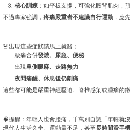
核心訓練
：如平板支撐，可強化腰背肌肉，
不過專家強調，
疼痛嚴重者不建議自行運動
，應
🚨出現這些症狀請馬上就醫：
腰痛合併
發燒、尿急、便秘
出現
單側腿麻、走路無力
夜間痛醒、休息後仍劇痛
這些都可能是嚴重神經壓迫、脊椎感染或腫瘤的
🧠提醒：年輕人也會腰痛，千萬別自認「年輕就
現代人生活久坐、運動量不足，甚至
長時間滑手