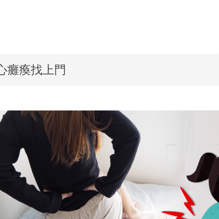
心癱瘓找上門