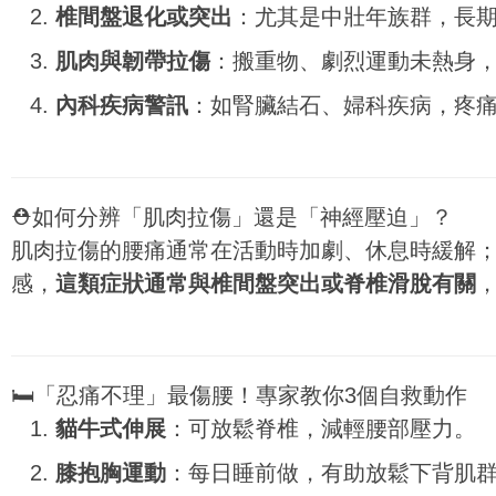
椎間盤退化或突出
：尤其是中壯年族群，長
肌肉與韌帶拉傷
：搬重物、劇烈運動未熱身
內科疾病警訊
：如腎臟結石、婦科疾病，疼
⛑️如何分辨「肌肉拉傷」還是「神經壓迫」？
肌肉拉傷的腰痛通常在活動時加劇、休息時緩解
感，
這類症狀通常與椎間盤突出或脊椎滑脫有關
🛏️「忍痛不理」最傷腰！專家教你3個自救動作
貓牛式伸展
：可放鬆脊椎，減輕腰部壓力。
膝抱胸運動
：每日睡前做，有助放鬆下背肌