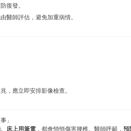
預防復發。
先由醫師評估，避免加重病情。
徵兆，應立即安排影像檢查。
沒事」
機、床上用筆電
，都會悄悄傷害腰椎。醫師呼籲，
預