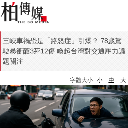
三峽車禍恐是「路怒症」引爆？ 78歲駕
駛暴衝釀3死12傷 喚起台灣對交通壓力議
題關注
字體大小
小
中
大