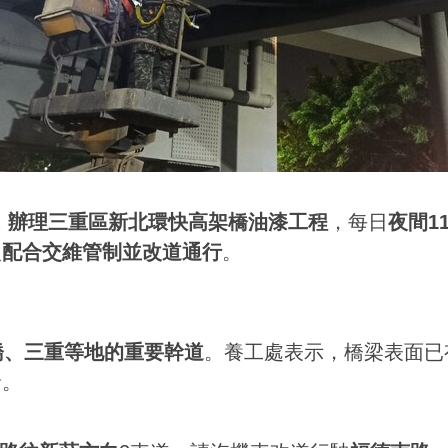
止，辦理三重區新北環快高架橋油漆工程
，每日
夜間1
人
配合交維管制並改道通行
。
橋、三重等地的重要幹道
。養工處表示，橋梁表面已
命。