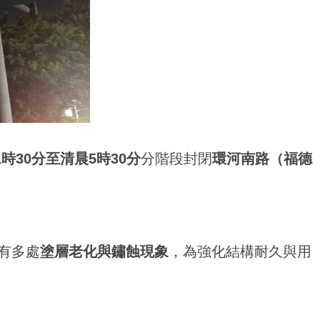
1時30分至清晨5時30分
分階段封閉
環河南路（福德
有多處
塗層老化與鏽蝕現象
，為強化結構耐久與用