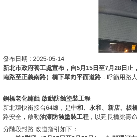
發布日期 :
2025-05-14
新北市政府養工處宣布，自5月15日至7月28日
南路至正義南路）橋下單向平面道路
，呼籲用路
鋼橋老化鏽蝕 啟動防蝕塗裝工程
新北環快銜接台64線，是
中和、永和、新店、板
路安全，啟動
油漆防蝕塗裝工程
，以延長橋梁壽
分階段封路 改道指引如下：