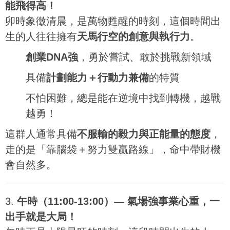
能飛得高！
卯時象徵清晨，是萬物甦醒的時刻，這個時間出
生的人往往擁有
天馬行空的創意與執行力
。
創業DNA強
，勇於嘗試、敢於挑戰新領域
具備
計劃能力＋行動力兼備
的特質
不怕困難，總是能在逆境中找到轉機，越戰
越勇！
這群人通常具備
不服輸的毅力與正能量的態度
，
走的是「靠腦袋＋努力雙贏路線」，命中帶財機
會自然多。
3.
午時（11:00-13:00）— 氣場強事業心重，一
出手就是大局！