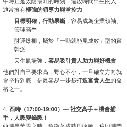
午時正是太陽最旺的時刻，這段時間出生的人，
通常擁有
極強的領導力與掌控力
。
目標明確，行動果斷
，容易成為企業領袖、
管理高手
財運爆棚，屬於「一動就能見成效」型的實
幹派
天生氣場強，
容易吸引貴人助力與好機會
他們對自己要求高，野心不小，一旦確立方向就
會堅持到底，是最容易
一步步打造富貴人生
的命
格之一。
4.
酉時（17:00-19:00）— 社交高手＋機會捕
手，人脈變錢脈！
酉時是黃昏之時，象徵著成熟與收穫。這段時間