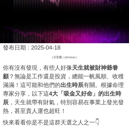
發布日期 :
2025-04-18
（示意圖／photoac）
你有沒有發現，有些人好像
天生就被財神爺眷
顧
？無論是工作還是投資，總能一帆風順、收穫
滿滿！這可能和他們的
出生時辰
有關。根據命理
專家分享，以下這
4大「吸金又好命」的出生時
辰
，天生就帶有財氣，特別容易在事業上發光發
熱，甚至貴人運也超旺！
快來看看你是不是這群天選之人之一👇