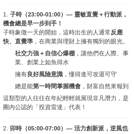
1.
子時（23:00-01:00）— 靈敏直覺＋行動派，
機會總是早一步到手！
子時象徵一天的開始，這時出生的人通常
反應
快、直覺準
，在商業與理財上擁有獨到的眼光。
社交力強＋自信心爆棚
，讓他們在人際、事
業、創業上如魚得水
擁有
良好風險意識
，懂得進可攻退可守
總是能
第一時間掌握機會
，財富自然來報到
這類型的人往往在年紀輕輕就展現非凡潛力，是
圈內公認的「投資雷達」代表！
2.
卯時（05:00-07:00）— 活力創新派，逆風也