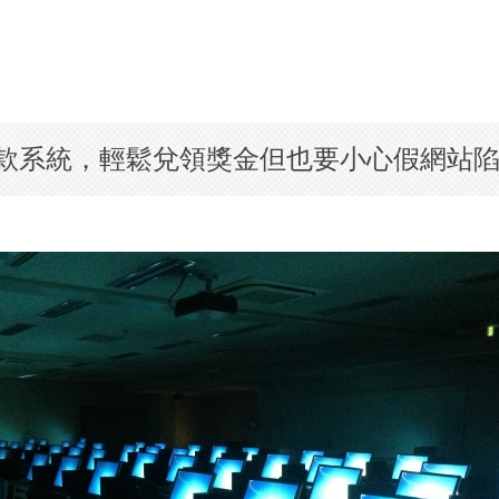
款系統，輕鬆兌領獎金但也要小心假網站