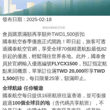
發布日期 :
2025-02-18
翻攝自國泰航空官網。
會員購票滿額再享額外TWD1,500折扣
國泰航空春季優惠正式開跑！即日起，旅客可透
過國泰航空官網，享受全球70個精選航點最低82
折起的優惠，輕鬆飛往世界各地。此外，國泰會
員於官網輸入優惠編號
FLYCX1500
，預訂指定航
點來回機票，單筆訂位滿
TWD 20,000
即享
TWD
1,500
折扣，每日限量25筆，額滿即止。
全球航線 任你暢遊
國泰航空每日提供16班航班往返香港，並可銜接
超過
100個全球目的地
（含代碼共享航班），不