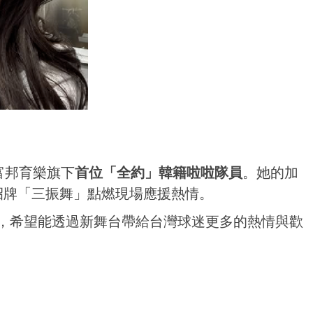
富邦育樂旗下
首位「全約」韓籍啦啦隊員
。她的加
招牌「三振舞」點燃現場應援熱情。
，希望能透過新舞台帶給台灣球迷更多的熱情與歡