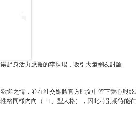
音樂起身活力應援的李珠珢，吸引大量網友討論。
達歡迎之情，並在社交媒體官方貼文中留下愛心與鼓
性格同樣內向（「I」型人格），因此特別期待能