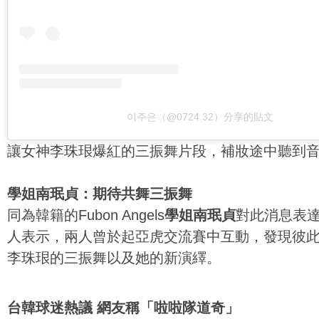
이주은（@0724.32）分享的貼文
讓女神李珠珢爆紅的三振舞片段，補妝途中聽到
學姐南珉貞：期待共舞三振舞
同為韓籍的Fubon Angels
學姐南珉貞
對此消息表
人表示，兩人曾於起亞虎交流賽中互動，發現彼此
李珠珢的三振舞以及她的新演繹。
台韓球迷熱議 網友稱「啦啦隊道奇」